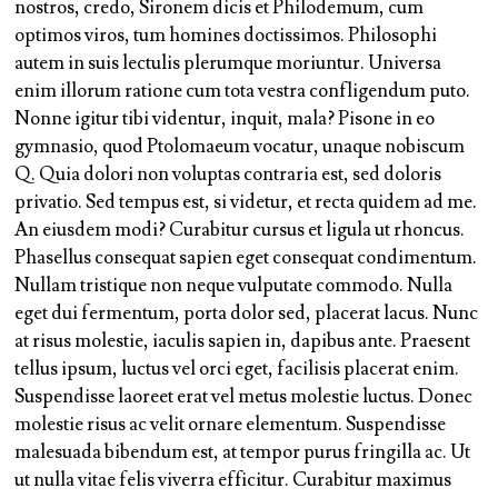
nostros, credo, Sironem dicis et Philodemum, cum
optimos viros, tum homines doctissimos. Philosophi
autem in suis lectulis plerumque moriuntur. Universa
enim illorum ratione cum tota vestra confligendum puto.
Nonne igitur tibi videntur, inquit, mala? Pisone in eo
gymnasio, quod Ptolomaeum vocatur, unaque nobiscum
Q. Quia dolori non voluptas contraria est, sed doloris
privatio. Sed tempus est, si videtur, et recta quidem ad me.
An eiusdem modi?
Curabitur cursus et ligula ut rhoncus.
Phasellus consequat sapien eget consequat condimentum.
Nullam tristique non neque vulputate commodo. Nulla
eget dui fermentum, porta dolor sed, placerat lacus. Nunc
at risus molestie, iaculis sapien in, dapibus ante.
Praesent
tellus ipsum, luctus vel orci eget, facilisis placerat enim.
Suspendisse laoreet erat vel metus molestie luctus. Donec
molestie risus ac velit ornare elementum. Suspendisse
malesuada bibendum est, at tempor purus fringilla ac. Ut
ut nulla vitae felis viverra efficitur. Curabitur maximus