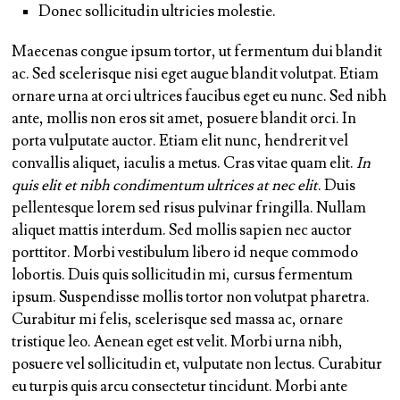
Donec sollicitudin ultricies molestie.
Maecenas congue ipsum tortor, ut fermentum dui blandit
ac.
Sed scelerisque nisi eget augue blandit volutpat.
Etiam
ornare urna at orci ultrices faucibus eget eu nunc. Sed nibh
ante, mollis non eros sit amet, posuere blandit orci. In
porta vulputate auctor. Etiam elit nunc, hendrerit vel
convallis aliquet, iaculis a metus. Cras vitae quam elit.
In
quis elit et nibh condimentum ultrices at nec elit
. Duis
pellentesque lorem sed risus pulvinar fringilla. Nullam
aliquet mattis interdum. Sed mollis sapien nec auctor
porttitor. Morbi vestibulum libero id neque commodo
lobortis. Duis quis sollicitudin mi, cursus fermentum
ipsum. Suspendisse mollis tortor non volutpat pharetra.
Curabitur mi felis, scelerisque sed massa ac, ornare
tristique leo. Aenean eget est velit. Morbi urna nibh,
posuere vel sollicitudin et, vulputate non lectus. Curabitur
eu turpis quis arcu consectetur tincidunt. Morbi ante