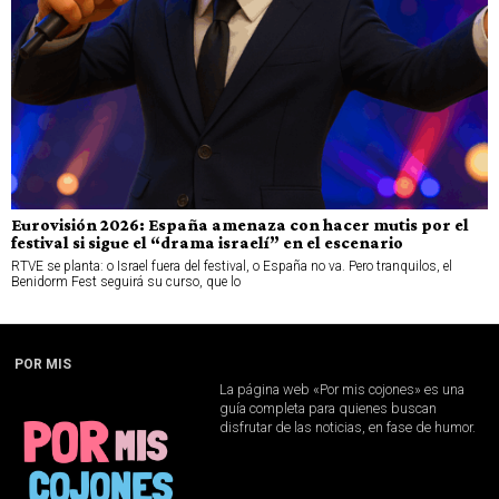
Eurovisión 2026: España amenaza con hacer mutis por el
festival si sigue el “drama israelí” en el escenario
RTVE se planta: o Israel fuera del festival, o España no va. Pero tranquilos, el
Benidorm Fest seguirá su curso, que lo
POR MIS
La página web «Por mis cojones» es una
guía completa para quienes buscan
disfrutar de las noticias, en fase de humor.