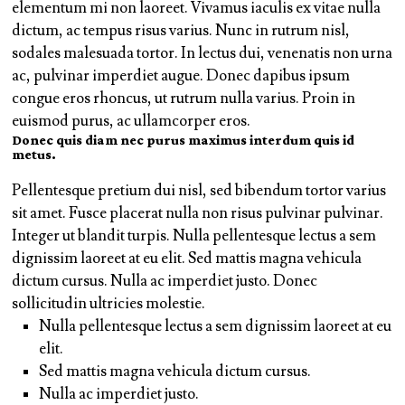
elementum mi non laoreet. Vivamus iaculis ex vitae nulla
dictum, ac tempus risus varius. Nunc in rutrum nisl,
sodales malesuada tortor. In lectus dui, venenatis non urna
ac, pulvinar imperdiet augue. Donec dapibus ipsum
congue eros rhoncus, ut rutrum nulla varius. Proin in
euismod purus, ac ullamcorper eros.
Donec quis diam nec purus maximus interdum quis id
metus.
Pellentesque pretium dui nisl, sed bibendum tortor varius
sit amet. Fusce placerat nulla non risus pulvinar pulvinar.
Integer ut blandit turpis. Nulla pellentesque lectus a sem
dignissim laoreet at eu elit. Sed mattis magna vehicula
dictum cursus. Nulla ac imperdiet justo. Donec
sollicitudin ultricies molestie.
Nulla pellentesque lectus a sem dignissim laoreet at eu
elit.
Sed mattis magna vehicula dictum cursus.
Nulla ac imperdiet justo.