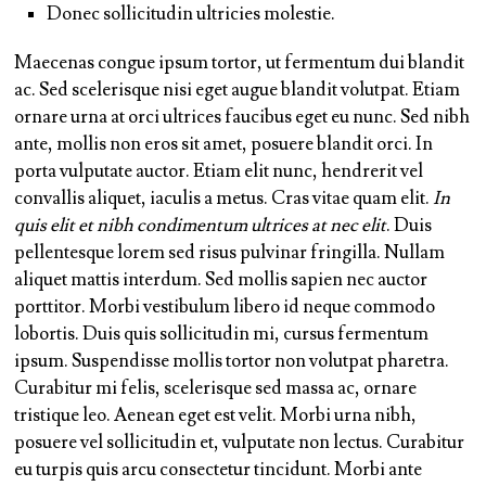
Donec sollicitudin ultricies molestie.
Maecenas congue ipsum tortor, ut fermentum dui blandit
ac.
Sed scelerisque nisi eget augue blandit volutpat.
Etiam
ornare urna at orci ultrices faucibus eget eu nunc. Sed nibh
ante, mollis non eros sit amet, posuere blandit orci. In
porta vulputate auctor. Etiam elit nunc, hendrerit vel
convallis aliquet, iaculis a metus. Cras vitae quam elit.
In
quis elit et nibh condimentum ultrices at nec elit
. Duis
pellentesque lorem sed risus pulvinar fringilla. Nullam
aliquet mattis interdum. Sed mollis sapien nec auctor
porttitor. Morbi vestibulum libero id neque commodo
lobortis. Duis quis sollicitudin mi, cursus fermentum
ipsum. Suspendisse mollis tortor non volutpat pharetra.
Curabitur mi felis, scelerisque sed massa ac, ornare
tristique leo. Aenean eget est velit. Morbi urna nibh,
posuere vel sollicitudin et, vulputate non lectus. Curabitur
eu turpis quis arcu consectetur tincidunt. Morbi ante