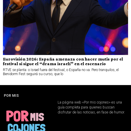
Eurovisión 2026: España amenaza con hacer mutis por el
festival si sigue el “drama israelí” en el escenario
RTVE se planta: o Israel fuera del festival, o España no va. Pero tranquilos, el
Benidorm Fest seguirá su curso, que lo
POR MIS
La página web «Por mis cojones» es una
guía completa para quienes buscan
disfrutar de las noticias, en fase de humor.