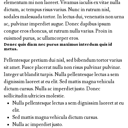
elementum mi non laoreet. Vivamus iaculis ex vitae nulla
dictum, ac tempus risus varius. Nunc in rutrum nisl,
sodales malesuada tortor. In lectus dui, venenatis non urna
ac, pulvinar imperdiet augue. Donec dapibus ipsum
congue eros rhoncus, ut rutrum nulla varius. Proin in
euismod purus, ac ullamcorper eros.
Donec quis diam nec purus maximus interdum quis id
metus.
Pellentesque pretium dui nisl, sed bibendum tortor varius
sit amet. Fusce placerat nulla non risus pulvinar pulvinar.
Integer ut blandit turpis. Nulla pellentesque lectus a sem
dignissim laoreet at eu elit. Sed mattis magna vehicula
dictum cursus. Nulla ac imperdiet justo. Donec
sollicitudin ultricies molestie.
Nulla pellentesque lectus a sem dignissim laoreet at eu
elit.
Sed mattis magna vehicula dictum cursus.
Nulla ac imperdiet justo.