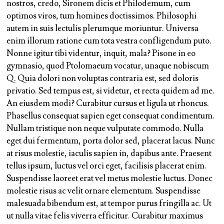
nostros, credo, Sironem dicis et Philodemum, cum
optimos viros, tum homines doctissimos. Philosophi
autem in suis lectulis plerumque moriuntur. Universa
enim illorum ratione cum tota vestra confligendum puto.
Nonne igitur tibi videntur, inquit, mala? Pisone in eo
gymnasio, quod Ptolomaeum vocatur, unaque nobiscum
Q. Quia dolori non voluptas contraria est, sed doloris
privatio. Sed tempus est, si videtur, et recta quidem ad me.
An eiusdem modi?
Curabitur cursus et ligula ut rhoncus.
Phasellus consequat sapien eget consequat condimentum.
Nullam tristique non neque vulputate commodo. Nulla
eget dui fermentum, porta dolor sed, placerat lacus. Nunc
at risus molestie, iaculis sapien in, dapibus ante.
Praesent
tellus ipsum, luctus vel orci eget, facilisis placerat enim.
Suspendisse laoreet erat vel metus molestie luctus. Donec
molestie risus ac velit ornare elementum. Suspendisse
malesuada bibendum est, at tempor purus fringilla ac. Ut
ut nulla vitae felis viverra efficitur. Curabitur maximus