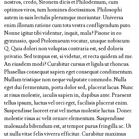
nostros, credo, Sironem dicis et Philodemum, cum
optimos viros, tum homines doctissimos. Philosophi
autem in suis lectulis plerumque moriuntur. Universa
enim illorum ratione cum tota vestra confligendum puto.
Nonne igitur tibi videntur, inquit, mala? Pisone in eo
gymnasio, quod Ptolomaeum vocatur, unaque nobiscum
Q. Quia dolori non voluptas contraria est, sed doloris
privatio. Sed tempus est, si videtur, et recta quidem ad me.
An eiusdem modi?
Curabitur cursus et ligula ut rhoncus.
Phasellus consequat sapien eget consequat condimentum.
Nullam tristique non neque vulputate commodo. Nulla
eget dui fermentum, porta dolor sed, placerat lacus. Nunc
at risus molestie, iaculis sapien in, dapibus ante.
Praesent
tellus ipsum, luctus vel orci eget, facilisis placerat enim.
Suspendisse laoreet erat vel metus molestie luctus. Donec
molestie risus ac velit ornare elementum. Suspendisse
malesuada bibendum est, at tempor purus fringilla ac. Ut
ut nulla vitae felis viverra efficitur. Curabitur maximus