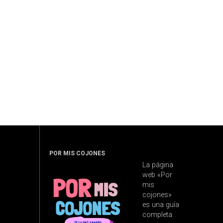
POR MIS COJONES
La página
web «Por
mis
cojones»
es una guía
completa