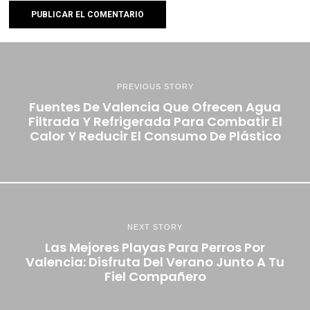
PREVIOUS STORY
Fuentes De Valencia Que Ofrecen Agua
Filtrada Y Refrigerada Para Combatir El
Calor Y Reducir El Consumo De Plástico
NEXT STORY
Las Mejores Playas Para Perros Por
Valencia: Disfruta Del Verano Junto A Tu
Fiel Compañero