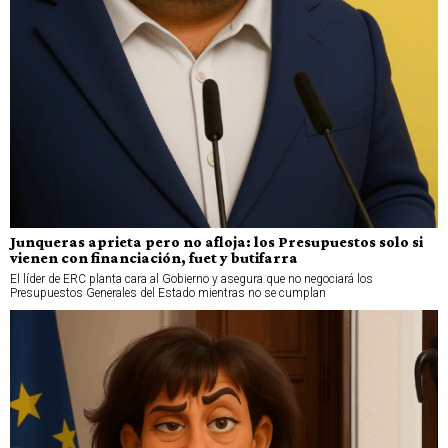
Junqueras aprieta pero no afloja: los Presupuestos solo si
vienen con financiación, fuet y butifarra
El líder de ERC planta cara al Gobierno y asegura que no negociará los
Presupuestos Generales del Estado mientras no se cumplan