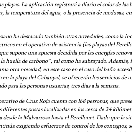
as playas. La aplicación registrará a diario el color de las 
r, la temperatura del agua, o la presencia de medusas, en
ano ha destacado también otras novedades, como la in
tricos en el operativo de asistencia (las playas del Perello
que supone una apuesta decidida por las energías renovab
 la huella de carbono”, tal como ha subrayado. Además,
uma otra novedad, en este caso en el caso del baño accesib
 en la playa del Cabanyal, se ofrecerán los servicios de 
ado para las personas usuarias, tres días a la semana.
operativo de Cruz Roja cuenta con 168 personas, que pres
as diferentes postas localizadas en los cerca de 24 kilómet
 desde la Malvarrosa hasta el Perellonet. Dado que la si
tinúa exigiendo esfuerzos de control de los contagios, 