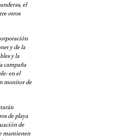
banderas, el
tre otros
corporación
net y de la
les y la
 la campaña
le: en el
un monitor de
etarán
ros de playa
tuación de
se mantienen