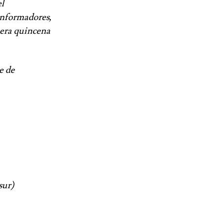
el
 informadores,
mera quincena
e de
sur)