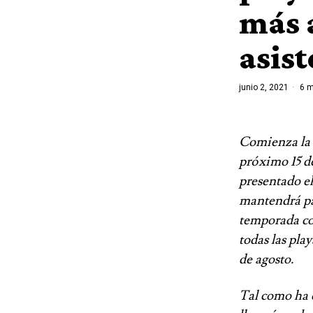
más 
asis
junio 2, 2021
6 m
Comienza la 
próximo 15 de
presentado el
mantendrá pa
temporada com
todas las play
de agosto.
Tal como ha e