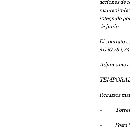
acciones de r
mantenimiento
integrado por
de junio
El contrato c
3.020.782,74 
Adjuntamos l
TEMPORADA
Recursos mat
– Torres de v
– Posta Sanit