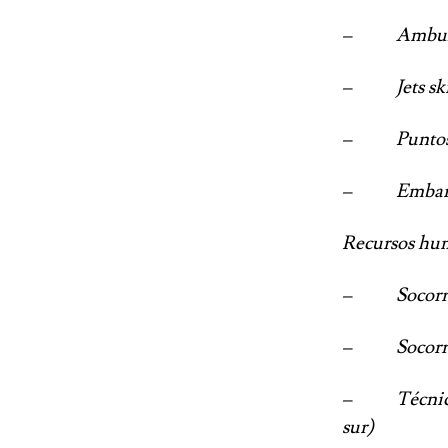
– Ambulancia
– Jets ski (m
– Puntos Acce
– Embarcació
Recursos hu
– Socorrista 
– Socorrista 
– Técnico de 
sur)