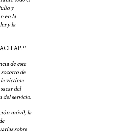
ulio y
n en la
er y la
EACH APP’
cia de este
 socorro de
 la víctima
sacar del
 del servicio.
ción móvil, la
de
uarias sobre