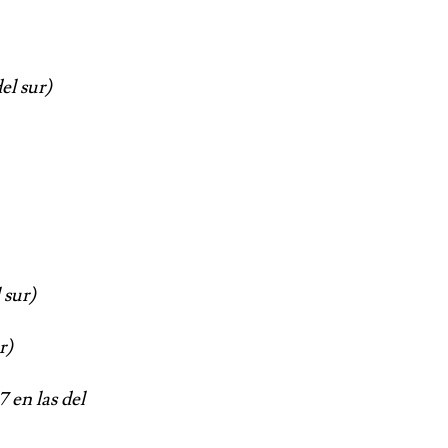
el sur)
 sur)
r)
 en las del