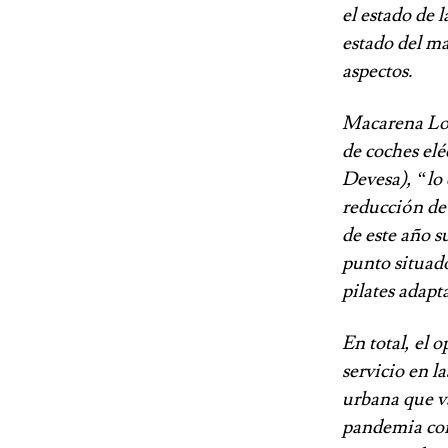
el estado de l
estado del ma
aspectos.
Macarena Loz
de coches eléc
Devesa), “lo 
reducción de
de este año s
punto situado
pilates adapt
En total, el 
servicio en l
urbana que va
pandemia con