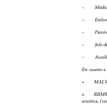
– Médico: 4 (
– Enfermero: 
– Patrón de e
– Jefe de pla
– Auxiliares 
En cuanto a l
• MALVA
o RRMM: 2 to
acuática, 1 c