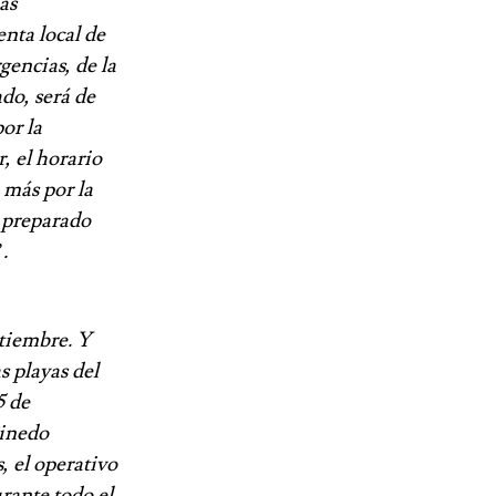
as
nta local de
gencias, de la
do, será de
or la
, el horario
 más por la
a preparado
.
ptiembre. Y
s playas del
5 de
Pinedo
, el operativo
urante todo el