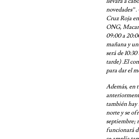
llevará a cab
novedades”. 
Cruz Roja en 
ONG, Macaren
09:00 a 20:00
mañana y una 
será de 10:30
tarde) .El co
para dar el m
Además, en t
anteriormente
también hay n
norte y se ofr
septiembre; m
funcionará de
se amplía tam