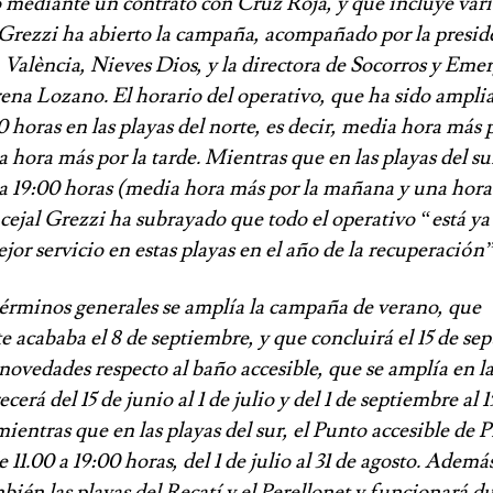
o mediante un contrato con Cruz Roja, y que incluye vari
Grezzi ha abierto la campaña, acompañado por la preside
València, Nieves Dios, y la directora de Socorros y Emer
a Lozano. El horario del operativo, que ha sido amplia
 horas en las playas del norte, es decir, media hora más p
hora más por la tarde. Mientras que en las playas del sur
 a 19:00 horas (media hora más por la mañana y una hora
ncejal Grezzi ha subrayado que todo el operativo “está y
ejor servicio en estas playas en el año de la recuperación”
érminos generales se amplía la campaña de verano, que
 acababa el 8 de septiembre, y que concluirá el 15 de se
ovedades respecto al baño accesible, que se amplía en la
ecerá del 15 de junio al 1 de julio y del 1 de septiembre al 1
ientras que en las playas del sur, el Punto accesible de 
 11.00 a 19:00 horas, del 1 de julio al 31 de agosto. Además
bién las playas del Recatí y el Perellonet y funcionará d