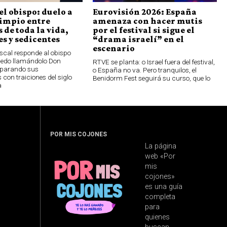
el obispo: duelo a
Eurovisión 2026: España
limpio entre
amenaza con hacer mutis
 de toda la vida,
por el festival si sigue el
s y sedicentes
“drama israelí” en el
escenario
scal responde al obispo
oledo llamándolo Don
RTVE se planta: o Israel fuera del festival,
parando sus
o España no va. Pero tranquilos, el
 con traiciones del siglo
Benidorm Fest seguirá su curso, que lo
a
POR MIS COJONES
La página
web «Por
mis
cojones»
es una guía
completa
para
quienes