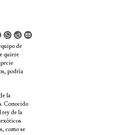
 equipo de
e quiere
specie
os, podría
de la
des. Conocido
l rey de la
 exóticos
es, como se