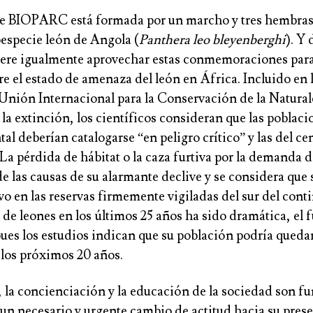
 BIOPARC está formada por un marcho y tres hembras 
especie león de Angola (
Panthera leo bleyenberghi
). Y 
iere igualmente aprovechar estas conmemoraciones par
re el estado de amenaza del león en África
. Incluido en 
Unión Internacional para la Conservación de la Natura
 la extinción, los científicos consideran que las poblaci
al deberían catalogarse “en peligro crítico” y las del ce
 La pérdida de hábitat o la caza furtiva por la demanda 
e las causas de su alarmante declive y se considera que
lvo en las reservas firmemente vigiladas del sur del conti
 de leones en los últimos 25 años ha sido dramática,
el 
 pues los estudios indican que su población podría queda
 los próximos 20 años.
,
la concienciación y la educación de la sociedad son 
 un necesario y urgente cambio de actitud hacia su pres