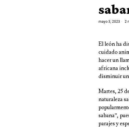
saba
mayo 3, 2023
2 
El león ha di
cuidado anima
hacer un lla
africana incl
disminuir un
Martes, 25 de
naturaleza sa
popularmente 
sabana”
, pue
parajes y esp