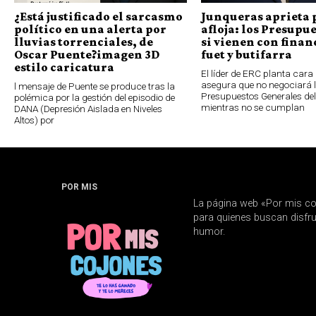
¿Está justificado el sarcasmo
Junqueras aprieta 
político en una alerta por
afloja: los Presupue
lluvias torrenciales, de
si vienen con finan
Oscar Puente?imagen 3D
fuet y butifarra
estilo caricatura
El líder de ERC planta cara 
asegura que no negociará 
l mensaje de Puente se produce tras la
Presupuestos Generales de
polémica por la gestión del episodio de
mientras no se cumplan
DANA (Depresión Aislada en Niveles
Altos) por
POR MIS
La página web «Por mis co
para quienes buscan disfrut
humor.