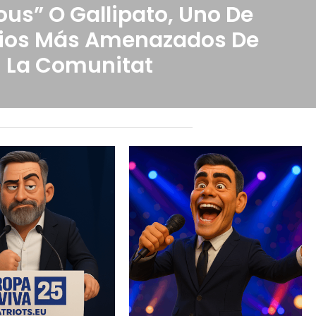
us” O Gallipato, Uno De
bios Más Amenazados De
La Comunitat