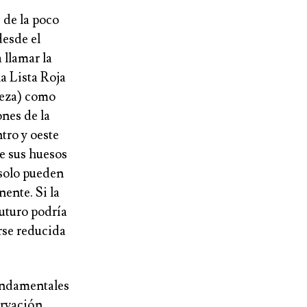
de la poco
desde el
a
llamar la
la Lista Roja
leza) como
ones de la
ntro y oeste
de sus huesos
 solo pueden
nente. Si la
futuro podría
rse reducida
fundamentales
ervación.