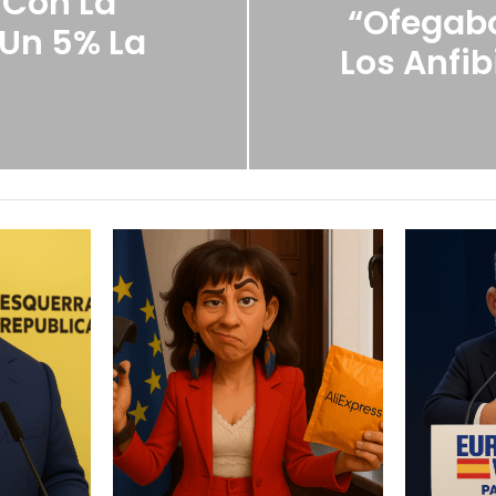
 Con La
“ofegabo
 Un 5% La
Los Anfi