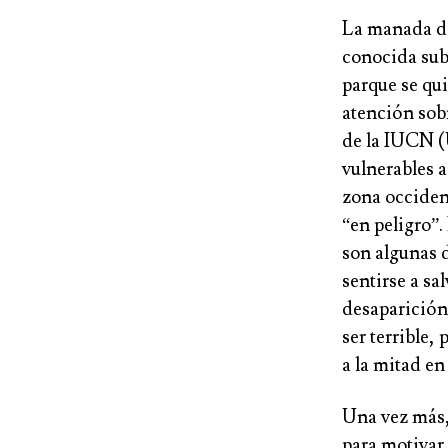
La manada de
conocida sub
parque se qu
atención sob
de la IUCN (
vulnerables a
zona occident
“en peligro”.
son algunas d
sentirse a sa
desaparición
ser terrible,
a la mitad en
Una vez más
para motivar