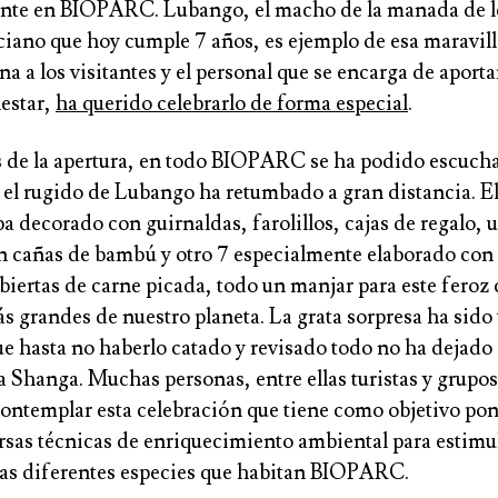
ente en BIOPARC. Lubango, el macho de la manada de l
ciano que
hoy
cumple 7 años
, es ejemplo de esa maravil
a a los visitantes y el personal que se encarga de aportar
estar,
ha querido celebrarlo de forma especial
.
 de la apertura, en todo BIOPARC se ha podido escucha
 el rugido de Lubango ha retumbado a gran distancia. El
ba decorado con guirnaldas, farolillos, cajas de regalo, 
n cañas de bambú y otro 7 especialmente elaborado con
ubiertas de carne picada, todo un manjar para este feroz
s grandes de nuestro planeta. La grata sorpresa ha sido
e hasta no haberlo catado y revisado todo no ha dejado 
 Shanga. Muchas personas, entre ellas turistas y grupos
ontemplar esta celebración que tiene como objetivo pon
rsas técnicas de enriquecimiento ambiental para estimul
las diferentes especies que habitan BIOPARC.