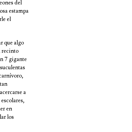
eones del
losa estampa
le el
r que algo
 recinto
un 7 gigante
 suculentas
 carnívoro,
 tan
acercarse a
 escolares,
er en
ar los