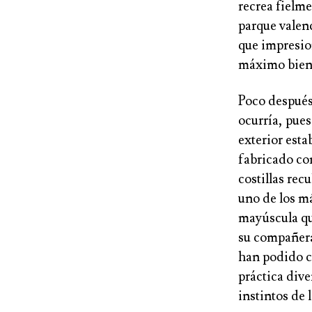
recrea fielm
parque valen
que impresion
máximo bien
Poco después
ocurría, pues
exterior esta
fabricado co
costillas rec
uno de los má
mayúscula qu
su compañera
han podido c
práctica
dive
instintos
de 