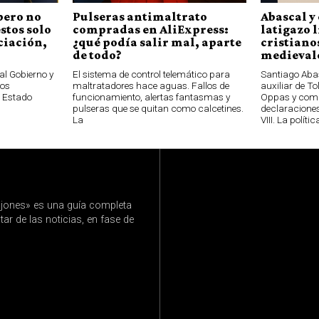
pero no
Pulseras antimaltrato
Abascal y 
stos solo
compradas en AliExpress:
latigazo 
ciación,
¿qué podía salir mal, aparte
cristianos
de todo?
medievale
al Gobierno y
El sistema de control telemático para
Santiago Aba
los
maltratadores hace aguas. Fallos de
auxiliar de T
l Estado
funcionamiento, alertas fantasmas y
Oppas y com
pulseras que se quitan como calcetines.
declaraciones
La
VIII. La polític
jones» es una guía completa
ar de las noticias, en fase de