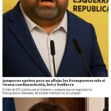
Junqueras aprieta pero no afloja: los Presupuestos solo si
vienen con financiación, fuet y butifarra
El líder de ERC planta cara al Gobierno y asegura que no negociará los
Presupuestos Generales del Estado mientras no se cumplan