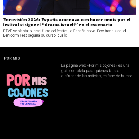
Eurovisión 2026: España amenaza con hacer mutis por el
festival si sigue el “drama israelí” en el escenario
RTVE se planta: o Israel fuera del festival, o España no va. Pero tranquilos, el
Benidorm Fest seguirá su curso, que lo
POR MIS
La página web «Por mis cojones» es una
guía completa para quienes buscan
disfrutar de las noticias, en fase de humor.