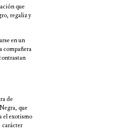
tación que
ro, regaliz y
arse en un
ta compañera
contrastan
ra de
 Negra, que
a el exotismo
 carácter