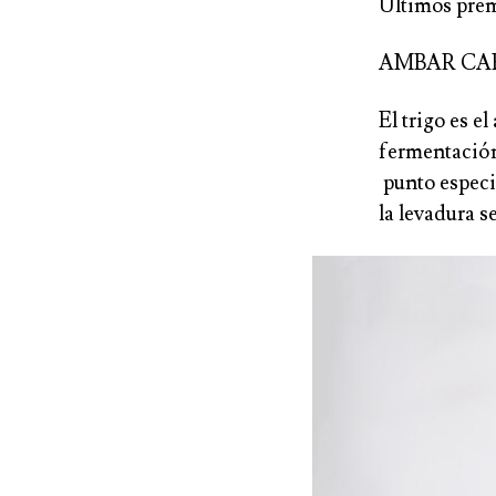
Últimos prem
AMBAR CA
El trigo es 
fermentación 
punto especi
la levadura s