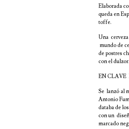
Elaborada co
queda en Esp
toffe.
Una cerveza 
mundo de cer
de postres c
con el dulzor
EN CLAVE
Se lanzó al 
Antonio Fuma
databa de lo
con un diseñ
marcado neg