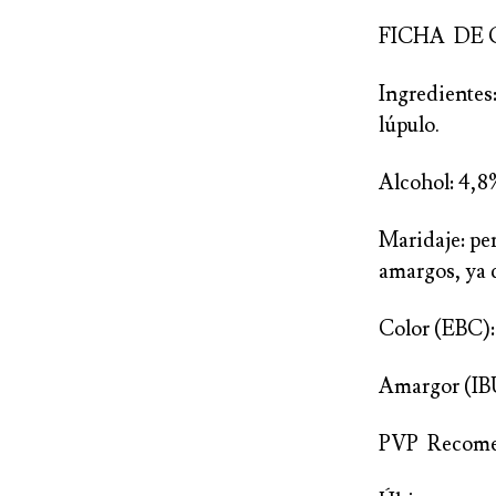
FICHA DE CA
Ingredientes:
lúpulo.
Alcohol: 4,8
Maridaje: pe
amargos, ya q
Color (EBC):
Amargor (IB
PVP Recomend