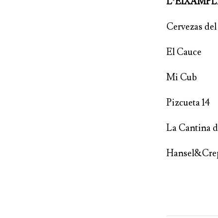
L’EI
Cervez
El 
Mi Cub
Pizcueta 14
La Cantina 
Hansel&Cre