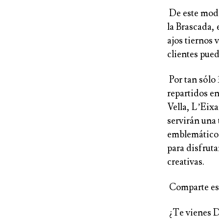
De este modo,
la Brascada, 
ajos tiernos 
clientes pued
Por tan sólo 
repartidos en
Vella, L’Eix
servirán una
emblemáticos
para disfruta
creativas.
Comparte est
¿Te vienes D