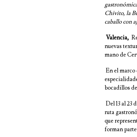
gastronómica
Chivito, la B
caballo con a
Valencia,
Re
nuevas textur
mano de Cerv
En el marco d
especialidade
bocadillos de
Del 13 al 23 
ruta gastron
que represen
forman parte 