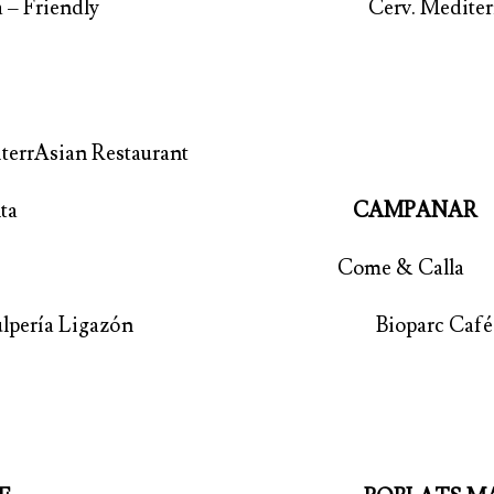
 Reina – Friendly Cerv. Mediterrán
terrAsian Restaurant
Gobernanta
CAMPANAR
a Come & Calla
 & Pulpería Ligazón Bioparc Café