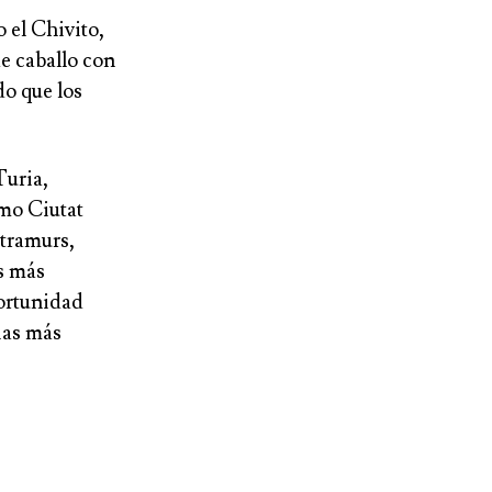
o el Chivito,
de caballo con
do que los
Turia,
omo Ciutat
xtramurs,
s más
ortunidad
ias más