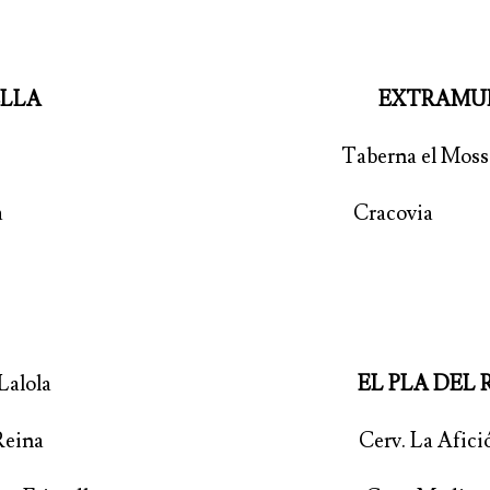
AT VELLA EXTRAMUR
ilda Taberna el Moss
ona Vida Cracovia
ado de Lalola
EL PLA DEL 
a La Reina Cerv. La Afició