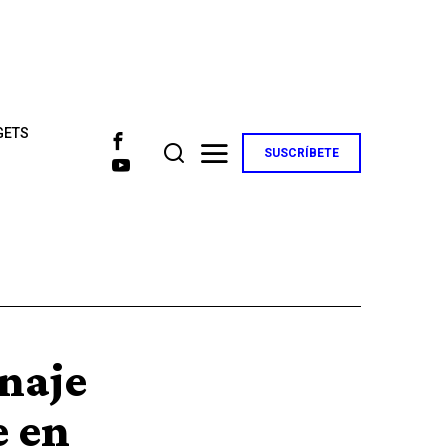
GETS
SUSCRÍBETE
naje
e en