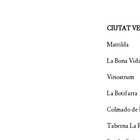
CIUT
Matt
La B
Vinostrum
La Botifarra
Colm
Tabern