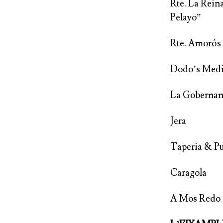
Rte. La
Pelayo”
Rte. Amorós
Dodo’s Medi
La 
Jer
Taperia
Caragola
A Mos Redo