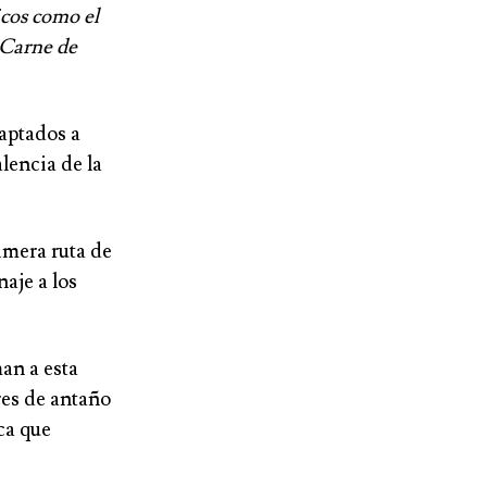
icos como el
e Carne de
daptados a
alencia de la
rimera ruta de
aje a los
man a esta
res de antaño
ca que