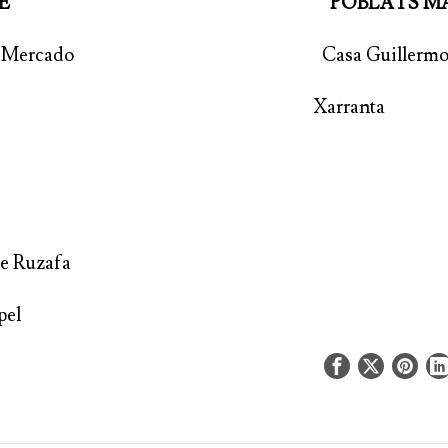
XAMPLE POBLATS MARÍ
as del Mercado Casa Guillerm
Cauce Xarranta
de Ruzafa
pel