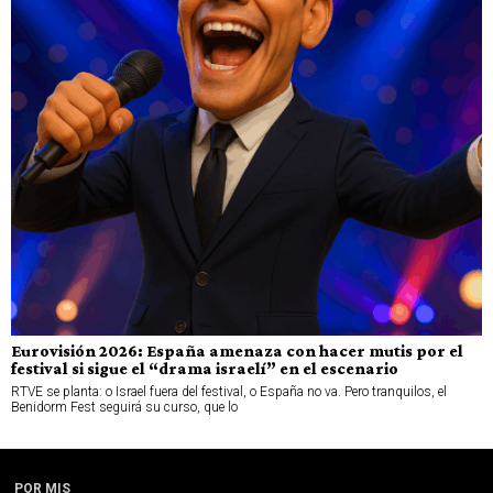
Eurovisión 2026: España amenaza con hacer mutis por el
festival si sigue el “drama israelí” en el escenario
RTVE se planta: o Israel fuera del festival, o España no va. Pero tranquilos, el
Benidorm Fest seguirá su curso, que lo
POR MIS