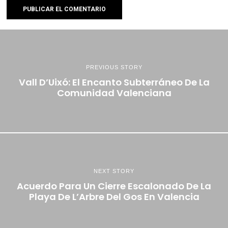
PREVIOUS STORY
Vall D’Uixó: El Encanto Subterráneo De La
Comunidad Valenciana
NEXT STORY
Acuerdo Para Un Cierre Escalonado De La
Playa De L’Arbre Del Gos En Valencia