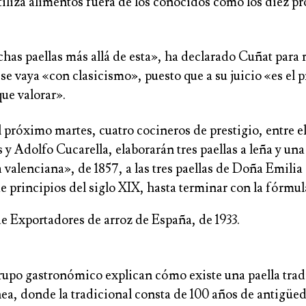
utiliza alimentos fuera de los conocidos como los diez p
has paellas más allá de esta», ha declarado Cuñat para 
o se vaya «con clasicismo», puesto que a su juicio «es el 
que valorar».
l próximo martes, cuatro cocineros de prestigio, entre e
 y Adolfo Cucarella, elaborarán tres paellas a leña y una
la valenciana», de 1857, a las tres paellas de Doña Emilia 
 principios del siglo XIX, hasta terminar con la fórmul
e Exportadores de arroz de España, de 1933.
rupo gastronómico explican cómo existe una paella tradi
a, donde la tradicional consta de 100 años de antigüed