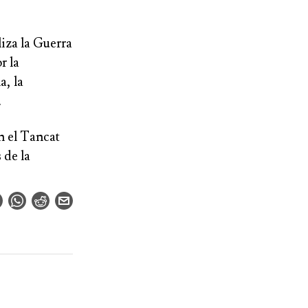
liza la Guerra
r la
a, la
.
en el Tancat
 de la