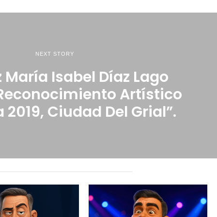
NEXT STORY
z María Isabel Díaz Lago
 Reconocimiento Artístico
 2019, Ciudad Del Grial”.