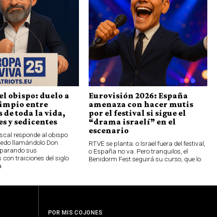
el obispo: duelo a
Eurovisión 2026: España
limpio entre
amenaza con hacer mutis
 de toda la vida,
por el festival si sigue el
s y sedicentes
“drama israelí” en el
escenario
scal responde al obispo
oledo llamándolo Don
RTVE se planta: o Israel fuera del festival,
parando sus
o España no va. Pero tranquilos, el
 con traiciones del siglo
Benidorm Fest seguirá su curso, que lo
a
POR MIS COJONES