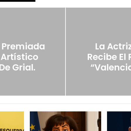
s Premiada
La Actri
Artístico
Recibe El
De Grial.
“Valencia