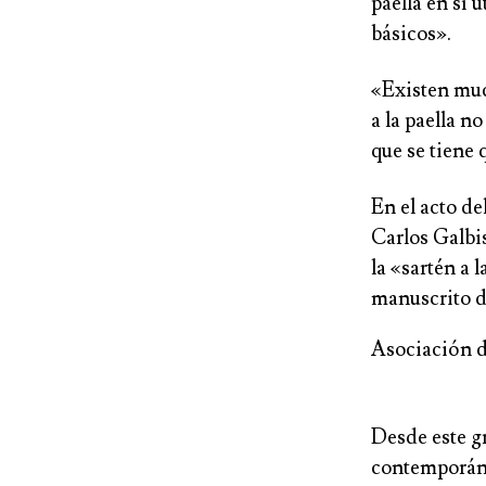
paella en sí 
básicos».
«Existen muc
a la paella n
que se tiene 
En el acto de
Carlos Galbis
la «sartén a 
manuscrito de
Asociación d
Desde este g
contemporáne