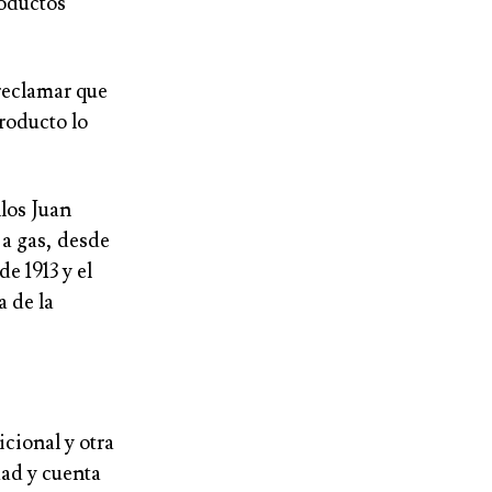
roductos
reclamar que
producto lo
llos Juan
 a gas, desde
de 1913 y el
a de la
cional y otra
ad y cuenta