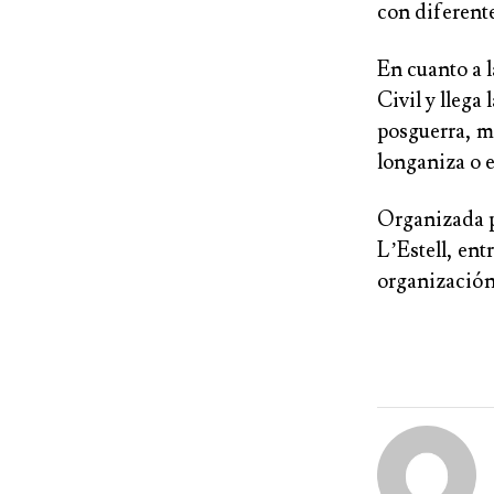
con diferent
En cuanto a l
Civil y llega
posguerra, m
longaniza o e
Organizada po
L’Estell, ent
organización