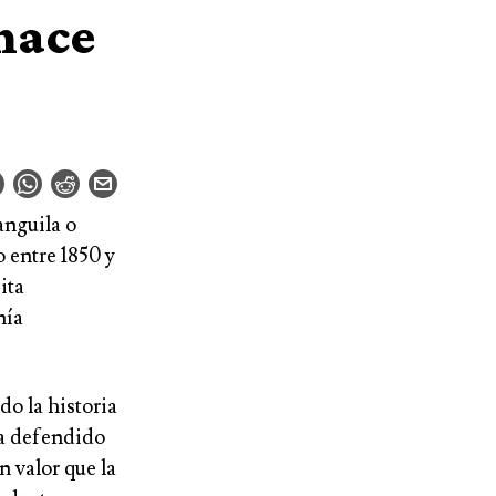
 hace
anguila o
o entre 1850 y
ita
nía
do la historia
ha defendido
n valor que la