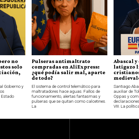
pero no
Pulseras antimaltrato
Abascal y 
stos solo
compradas en AliExpress:
latigazo 
ciación,
¿qué podía salir mal, aparte
cristianos
de todo?
medievale
al Gobierno y
El sistema de control telemático para
Santiago Aba
los
maltratadores hace aguas. Fallos de
auxiliar de T
l Estado
funcionamiento, alertas fantasmas y
Oppas y com
pulseras que se quitan como calcetines.
declaraciones
La
VIII. La polític