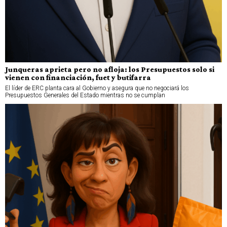
Junqueras aprieta pero no afloja: los Presupuestos solo si
vienen con financiación, fuet y butifarra
El líder de ERC planta cara al Gobierno y asegura que no negociará los
Presupuestos Generales del Estado mientras no se cumplan