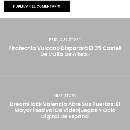
PREVIOUS STORY
Pirotecnia Vulcano Disparará El 35 Castell
De L’Olla De Altea»
NEXT STORY
DreamHack Valencia Abre Sus Puertas: El
Mayor Festival De Videojuegos Y Ocio
Digital De España