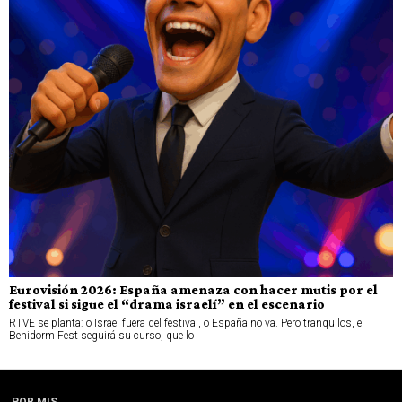
Eurovisión 2026: España amenaza con hacer mutis por el
festival si sigue el “drama israelí” en el escenario
RTVE se planta: o Israel fuera del festival, o España no va. Pero tranquilos, el
Benidorm Fest seguirá su curso, que lo