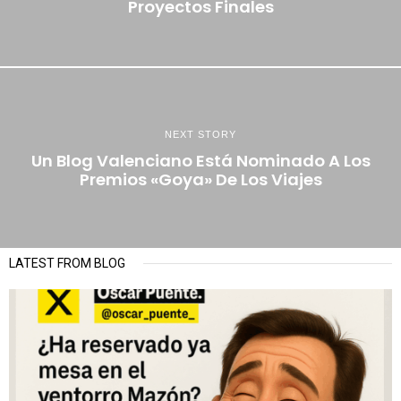
Proyectos Finales
NEXT STORY
Un Blog Valenciano Está Nominado A Los
Premios «Goya» De Los Viajes
LATEST FROM BLOG