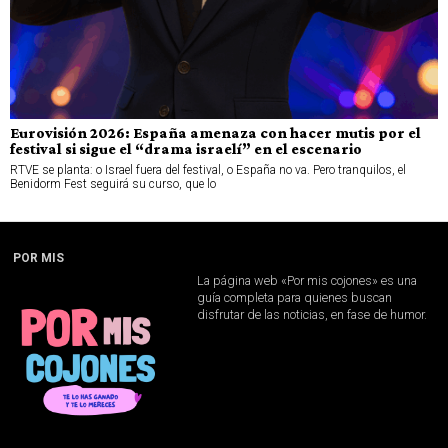
Eurovisión 2026: España amenaza con hacer mutis por el
festival si sigue el “drama israelí” en el escenario
RTVE se planta: o Israel fuera del festival, o España no va. Pero tranquilos, el
Benidorm Fest seguirá su curso, que lo
POR MIS
La página web «Por mis cojones» es una
guía completa para quienes buscan
disfrutar de las noticias, en fase de humor.