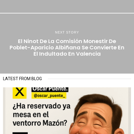
NEXT STORY
El Ninot De La Comisión Monestir De
Poblet-Aparicio Albiñana Se Convierte En
El Indultado En Valencia
LATEST FROM BLOG