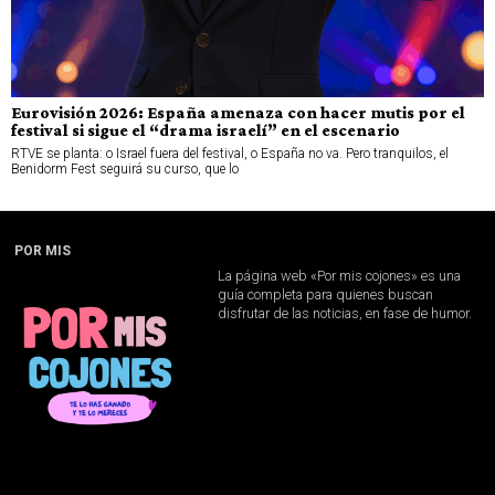
Eurovisión 2026: España amenaza con hacer mutis por el
festival si sigue el “drama israelí” en el escenario
RTVE se planta: o Israel fuera del festival, o España no va. Pero tranquilos, el
Benidorm Fest seguirá su curso, que lo
POR MIS
La página web «Por mis cojones» es una
guía completa para quienes buscan
disfrutar de las noticias, en fase de humor.