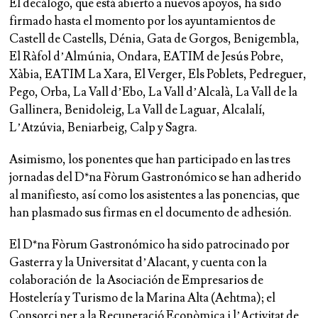
El decálogo, que está abierto a nuevos apoyos, ha sido
firmado hasta el momento por los ayuntamientos de
Castell de Castells, Dénia, Gata de Gorgos, Benigembla,
El Ràfol d’Almúnia, Ondara, EATIM de Jesús Pobre,
Xàbia, EATIM La Xara, El Verger, Els Poblets, Pedreguer,
Pego, Orba, La Vall d’Ebo, La Vall d’Alcalà, La Vall de la
Gallinera, Benidoleig, La Vall de Laguar, Alcalalí,
L’Atzúvia, Beniarbeig, Calp y Sagra.
Asimismo, los ponentes que han participado en las tres
jornadas del D*na Fòrum Gastronómico se han adherido
al manifiesto, así como los asistentes a las ponencias, que
han plasmado sus firmas en el documento de adhesión.
El D*na Fòrum Gastronómico ha sido patrocinado por
Gasterra y la Universitat d’Alacant, y cuenta con la
colaboración de la Asociación de Empresarios de
Hostelería y Turismo de la Marina Alta (Aehtma); el
Consorci per a la Recuperació Econòmica i l’Activitat de