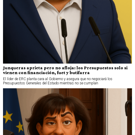
Junqueras aprieta pero no afloja: los Presupuestos solo si
vienen con financiación, fuet y butifarra
El líder de ERC planta cara al Gobierno y asegura que no negociará los
Presupuestos Generales del Estado mientras no se cumplan