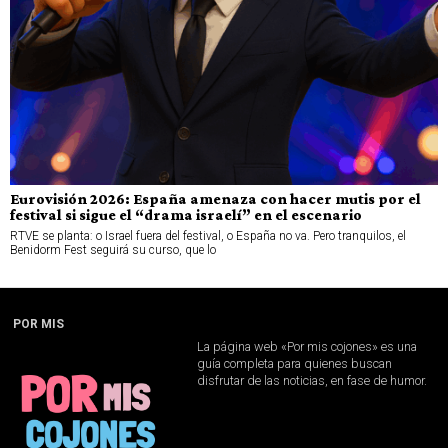
Eurovisión 2026: España amenaza con hacer mutis por el
festival si sigue el “drama israelí” en el escenario
RTVE se planta: o Israel fuera del festival, o España no va. Pero tranquilos, el
Benidorm Fest seguirá su curso, que lo
POR MIS
La página web «Por mis cojones» es una
guía completa para quienes buscan
disfrutar de las noticias, en fase de humor.