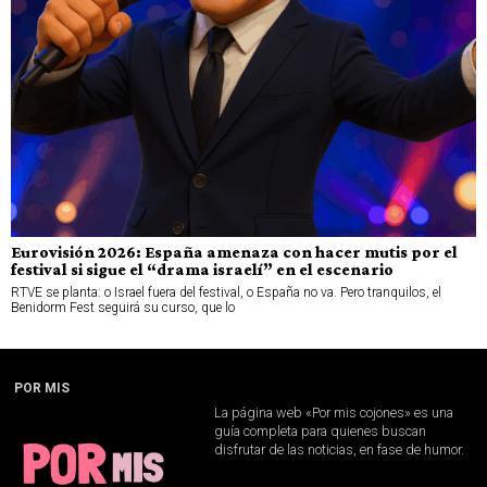
Eurovisión 2026: España amenaza con hacer mutis por el
festival si sigue el “drama israelí” en el escenario
RTVE se planta: o Israel fuera del festival, o España no va. Pero tranquilos, el
Benidorm Fest seguirá su curso, que lo
POR MIS
La página web «Por mis cojones» es una
guía completa para quienes buscan
disfrutar de las noticias, en fase de humor.