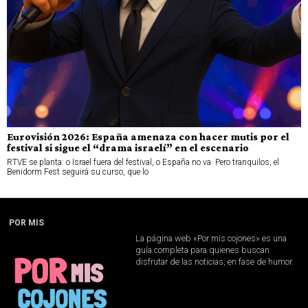
Eurovisión 2026: España amenaza con hacer mutis por el
festival si sigue el “drama israelí” en el escenario
RTVE se planta: o Israel fuera del festival, o España no va. Pero tranquilos, el
Benidorm Fest seguirá su curso, que lo
POR MIS
La página web «Por mis cojones» es una
guía completa para quienes buscan
disfrutar de las noticias, en fase de humor.