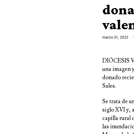
dona
vale
marzo 31, 2022
DIÓCESIS VA
una imagen y
donado recie
Sales.
Se trata de u
siglo XVI y, 
capilla rural
las inundacio