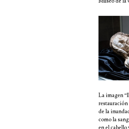
Museo de la 
La imagen “ll
restauración 
de la inundac
como la sangr
en el cabello