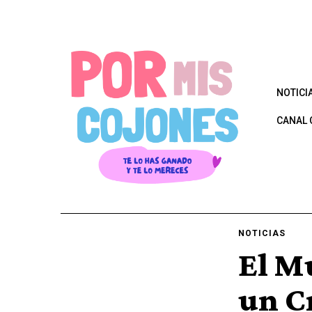
NOTICI
CANAL 
NOTICIAS
El M
un Cr