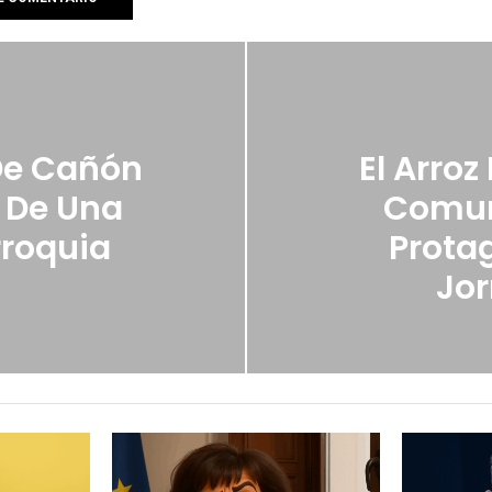
De Cañón
El Arro
 De Una
Comun
roquia
Prota
Jor