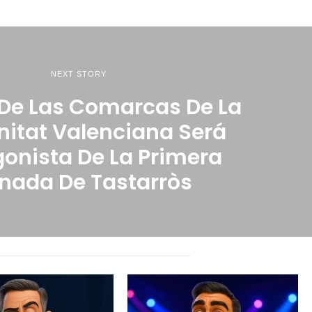
NEXT STORY
z De Las Comarcas De La
itat Valenciana Será
gonista De La Primera
nada De Tastarròs