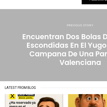
PREVIOUS STORY
Encuentran Dos Bolas 
Escondidas En El Yugo
Campana De Una Par
Valenciana
LATEST FROM BLOG