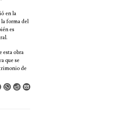
ió en la
 la forma del
bién es
ral.
 esta obra
ya que se
atrimonio de