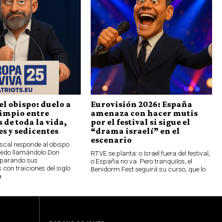
el obispo: duelo a
Eurovisión 2026: España
limpio entre
amenaza con hacer mutis
 de toda la vida,
por el festival si sigue el
s y sedicentes
“drama israelí” en el
escenario
scal responde al obispo
oledo llamándolo Don
RTVE se planta: o Israel fuera del festival,
parando sus
o España no va. Pero tranquilos, el
 con traiciones del siglo
Benidorm Fest seguirá su curso, que lo
a