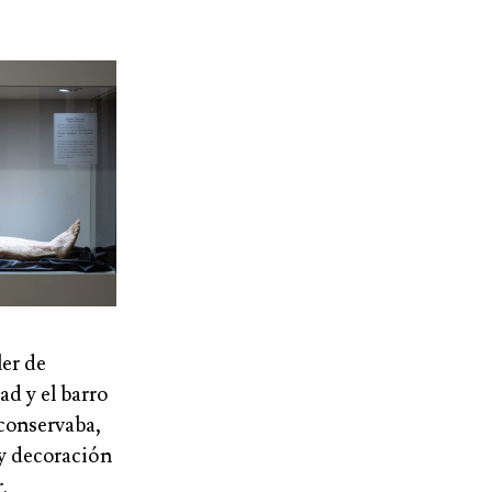
ler de
ad y el barro
 conservaba,
 y decoración
.