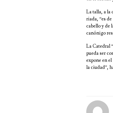
La talla, a l
riada, “es de
cabello y de 
canónigo res
La Catedral 
pueda ser con
expone en el 
la ciudad”, h