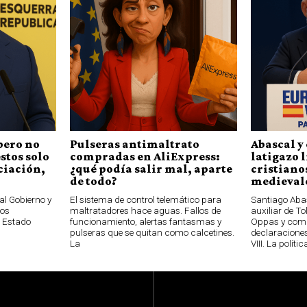
pero no
Pulseras antimaltrato
Abascal y 
stos solo
compradas en AliExpress:
latigazo 
ciación,
¿qué podía salir mal, aparte
cristianos
de todo?
medievale
al Gobierno y
El sistema de control telemático para
Santiago Aba
los
maltratadores hace aguas. Fallos de
auxiliar de T
l Estado
funcionamiento, alertas fantasmas y
Oppas y com
pulseras que se quitan como calcetines.
declaraciones
La
VIII. La polític