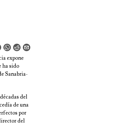
cia expone
e ha sido
de Sanabria-
 décadas del
ocedía de una
erfectos por
irector del