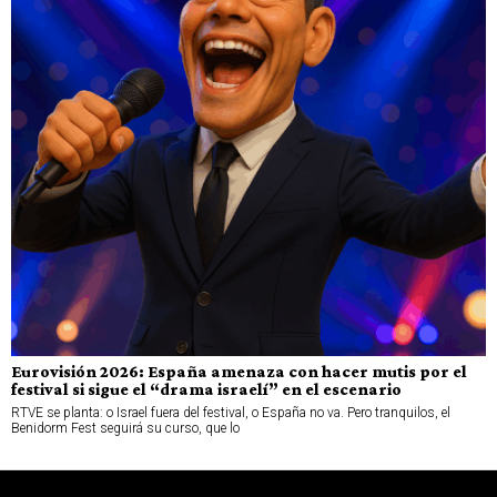
Eurovisión 2026: España amenaza con hacer mutis por el
festival si sigue el “drama israelí” en el escenario
RTVE se planta: o Israel fuera del festival, o España no va. Pero tranquilos, el
Benidorm Fest seguirá su curso, que lo