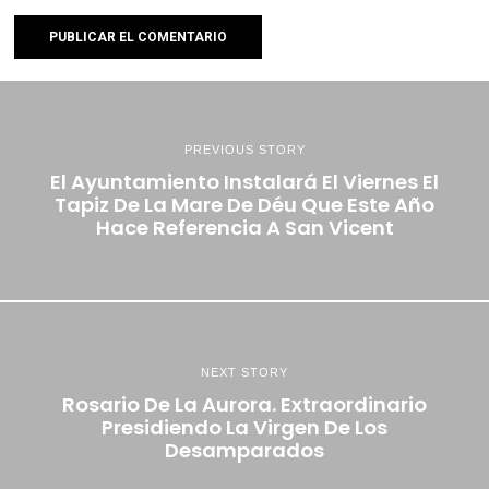
PREVIOUS STORY
El Ayuntamiento Instalará El Viernes El
Tapiz De La Mare De Déu Que Este Año
Hace Referencia A San Vicent
NEXT STORY
Rosario De La Aurora. Extraordinario
Presidiendo La Virgen De Los
Desamparados