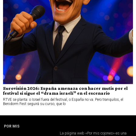
Eurovisión 2026: España amenaza con hacer mutis por el
festival si sigue el “drama israelí” en el escenario
RTVE se planta: o Israel fuera del festival, o España no va. Pero tranquilos, el
Benidorm Fest seguirá su curso, que lo
POR MIS
La página web «Por mis cojones» es una