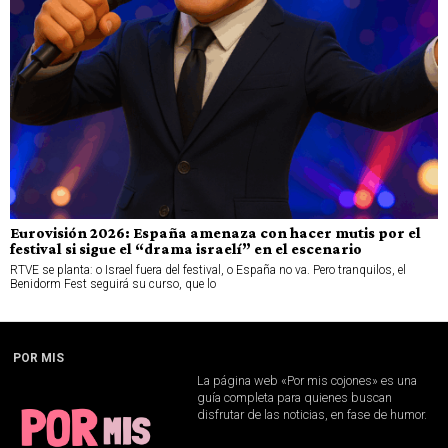
Eurovisión 2026: España amenaza con hacer mutis por el
festival si sigue el “drama israelí” en el escenario
RTVE se planta: o Israel fuera del festival, o España no va. Pero tranquilos, el
Benidorm Fest seguirá su curso, que lo
POR MIS
La página web «Por mis cojones» es una
guía completa para quienes buscan
disfrutar de las noticias, en fase de humor.