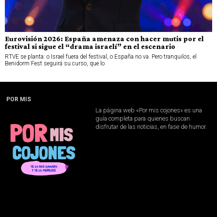
Eurovisión 2026: España amenaza con hacer mutis por el
festival si sigue el “drama israelí” en el escenario
RTVE se planta: o Israel fuera del festival, o España no va. Pero tranquilos, el
Benidorm Fest seguirá su curso, que lo
POR MIS
La página web «Por mis cojones» es una
guía completa para quienes buscan
disfrutar de las noticias, en fase de humor.