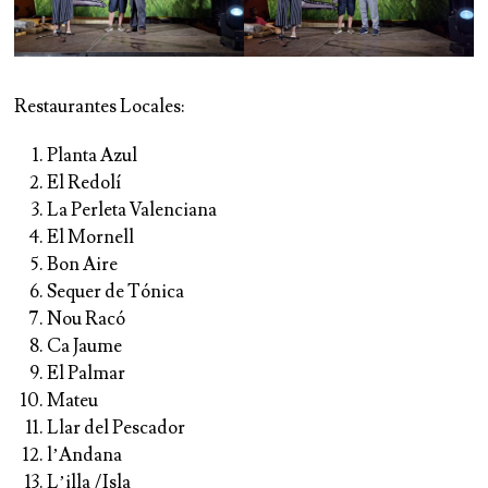
Restaurantes Locales:
Planta Azul
El Redolí
La Perleta Valenciana
El Mornell
Bon Aire
Sequer de Tónica
Nou Racó
Ca Jaume
El Palmar
Mateu
Llar del Pescador
l’Andana
L’illa /Isla