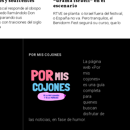
s y sedicentes
“drama israelí” en el
escenario
scal responde al obispo
oledo llamándolo Don
RTVE se planta: o Israel fuera del festival,
parando sus
o España no va. Pero tranquilos, el
 con traiciones del siglo
Benidorm Fest seguirá su curso, que lo
a
POR MIS COJONES
La página
web «Por
mis
cojones»
es una guía
completa
para
quienes
buscan
disfrutar de
las noticias, en fase de humor.