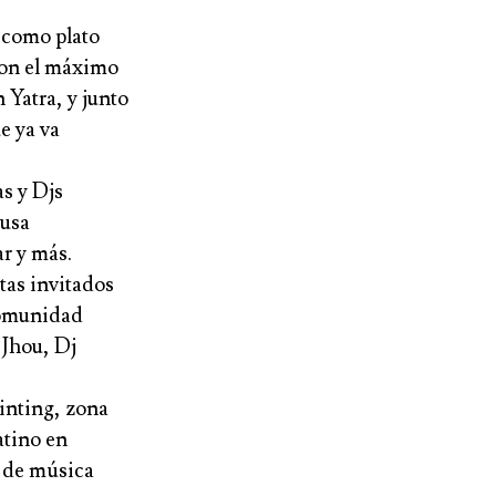
 como plato
con el máximo
n Yatra
, y junto
e ya va
s y Djs
usa
r y más.
stas invitados
 comunidad
 Jhou, Dj
ainting, zona
atino en
l de música