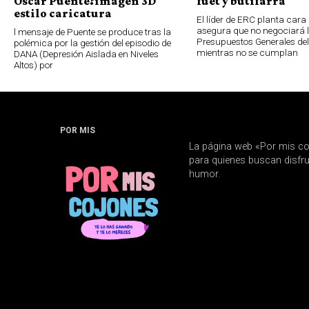
Oscar Puente?imagen 3D
fuet y butifarra
estilo caricatura
El líder de ERC planta cara 
asegura que no negociará 
l mensaje de Puente se produce tras la
Presupuestos Generales de
polémica por la gestión del episodio de
mientras no se cumplan
DANA (Depresión Aislada en Niveles
Altos) por
POR MIS
La página web «Por mis co
para quienes buscan disfrut
humor.