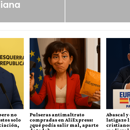
iana
pero no
Pulseras antimaltrato
Abascal y 
stos solo
compradas en AliExpress:
latigazo 
ciación,
¿qué podía salir mal, aparte
cristianos