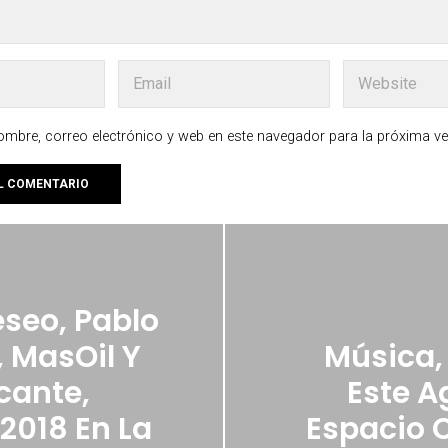
mbre, correo electrónico y web en este navegador para la próxima v
seo, Pablo
, MasOil Y
Música,
icante,
Este A
2018 En La
Espacio C