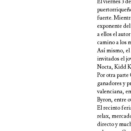
El viernes 3 d
puertorrique
fuerte. Mientr
exponente del
a ellos el aut
camino a los 
Así mismo, el 
invitados el j
Nocta
,
Kidd 
Por otra parte
ganadores y pr
valenciana, en
Byron
, entre o
El recinto fer
relax, mercado
directo y much