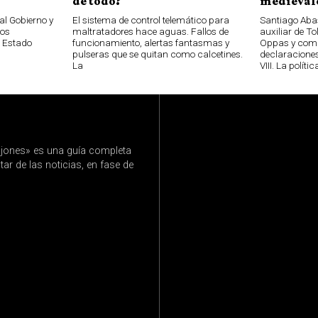
de todo?
medievale
al Gobierno y
El sistema de control telemático para
Santiago Aba
los
maltratadores hace aguas. Fallos de
auxiliar de T
l Estado
funcionamiento, alertas fantasmas y
Oppas y com
pulseras que se quitan como calcetines.
declaraciones
La
VIII. La polític
jones» es una guía completa
ar de las noticias, en fase de