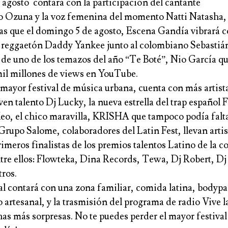
e agosto contará con la participación del cantante
ño
Ozuna
y la voz femenina del momento
Natti Natasha
,
as que el domingo 5 de agosto,
Escena Gandía
vibrará 
 reggaetón
Daddy Yankee
junto al colombiano
Sebastiá
or de uno de los temazos del año “Te Boté”,
Nio García
qu
mil millones de views en YouTube.
mayor festival de música urbana, cuenta con más artista
oven talento
Dj Lucky,
la nueva estrella del trap español
F
Keo
, el chico maravilla,
KRISHA
que tampoco podía falta
Grupo Salome
, colaboradores del
Latin Fest
, llevan arti
imeros finalistas de los premios talentos Latino de la
tre ellos
: Flowteka, Dina Records, Tewa, Dj Robert, Dj
tros.
ial contará con una zona familiar, comida latina, bodyp
 artesanal, y la trasmisión del programa de radio Vive l
as más sorpresas. No te puedes perder el mayor festiva