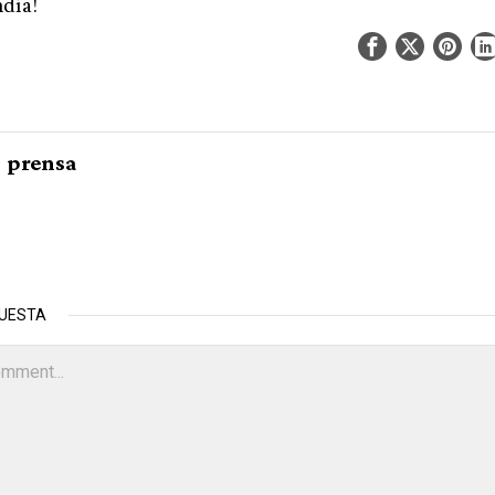
día!
prensa
PUESTA