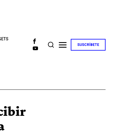
GETS
SUSCRÍBETE
cibir
a