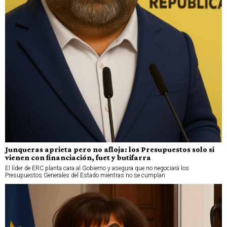
Junqueras aprieta pero no afloja: los Presupuestos solo si
vienen con financiación, fuet y butifarra
El líder de ERC planta cara al Gobierno y asegura que no negociará los
Presupuestos Generales del Estado mientras no se cumplan