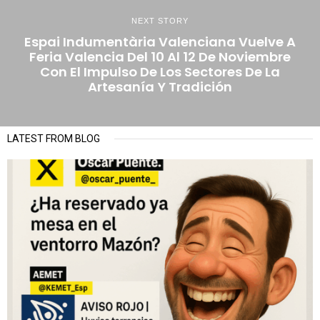
NEXT STORY
Espai Indumentària Valenciana Vuelve A
Feria Valencia Del 10 Al 12 De Noviembre
Con El Impulso De Los Sectores De La
Artesanía Y Tradición
LATEST FROM BLOG