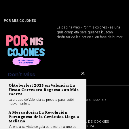
POR MIS COJONES
La página web «Por mis cojones» es una
guía completa para quienes buscan
disfrutar de las noticias, en fase de humor.
Don't Miss
Oktoberfest 2023 en Valencia: La
Fiesta Cervecera Regresa con Más
Fuerza
La ciudad de Valencia se prepara para recibir
©
2026
Todos los derechos reservador. Por
Holy Grail Media sl
.
nuevamente la
A Mercadoria: La Revolución
Portuguesa de la Cerámica Llega a
Meliana
AVISO LEGAL
CONDICIONES DE USO
POLÍTICA DE COOKIES
POLÍTICA DE PRIVACIDAD
CONTACTA
COLABORA
Valencia se viste de gala para recibir a uno de