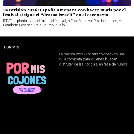
Eurovisión 2026: España amenaza con hacer mutis por el
festival si sigue el “drama israelí” en el escenario
RTVE se planta: o Israel fuera del festival, o España no va. Pero tranquilos, el
Benidorm Fest seguirá su curso, que lo
POR MIS
La página web «Por mis cojones» es una
guía completa para quienes buscan
disfrutar de las noticias, en fase de humor.