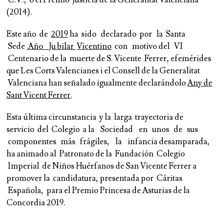
C.V., o el Premio Justicia de la Generalitat Valenciana
(2014).
Este año de
2019
ha sido declarado por la Santa
Sede
Año Ju bilar
Vicentino
con motivo del VI
Centenario de la muerte de S. Vicente Ferrer, efemérides
que Les Corts Valencianes i el Consell de la Generalitat
Valenciana han señalado igualmente declarándolo
Any de
Sant Vicent Ferrer
.
Esta última circunstancia y la larga trayectoria de
servicio del Colegio a la Sociedad en unos de sus
componentes más frágiles, la infancia desamparada,
ha animado al Patronato de la Fundación Colegio
Imperial de Niños Huérfanos de San Vicente Ferrer a
promover la
can
didat
u
r
a
,
presentada
p
or Cáritas
Española, para el Premio Princesa de Asturias de la
Concordia 2019
.