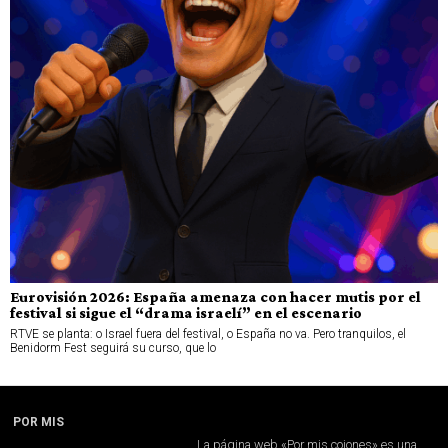
Eurovisión 2026: España amenaza con hacer mutis por el
festival si sigue el “drama israelí” en el escenario
RTVE se planta: o Israel fuera del festival, o España no va. Pero tranquilos, el
Benidorm Fest seguirá su curso, que lo
POR MIS
La página web «Por mis cojones» es una