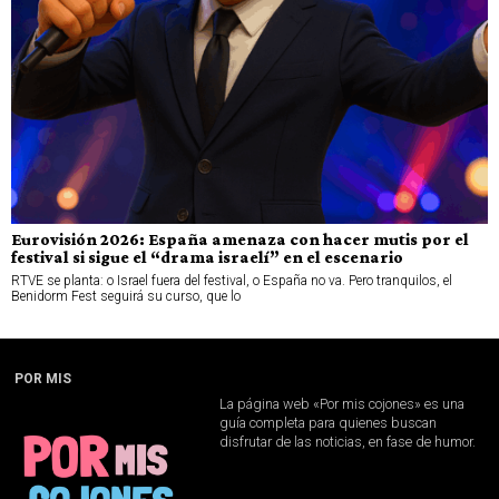
Eurovisión 2026: España amenaza con hacer mutis por el
festival si sigue el “drama israelí” en el escenario
RTVE se planta: o Israel fuera del festival, o España no va. Pero tranquilos, el
Benidorm Fest seguirá su curso, que lo
POR MIS
La página web «Por mis cojones» es una
guía completa para quienes buscan
disfrutar de las noticias, en fase de humor.