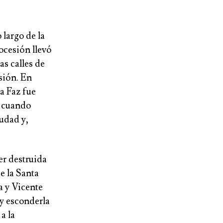
largo de la
ocesión llevó
as calles de
sión. En
a Faz fue
, cuando
iudad y,
er destruida
e la Santa
a y Vicente
 y esconderla
a la