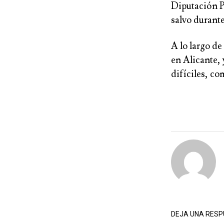
Diputación P
salvo durante
A lo largo de
en Alicante, 
difíciles, co
DEJA UNA RES