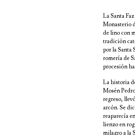
La Santa Faz 
Monasterio de
de lino con m
tradición cat
por la Santa 
romería de Sa
procesión ha
La historia d
Mosén Pedro 
regreso, llev
arcón. Se dic
reaparecía e
lienzo en rog
milagro a la 