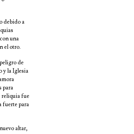
ño debido a
iquias
o con una
 el otro.
peligro de
 y la Iglesia
camora
s para
 reliquia fue
 fuerte para
nuevo altar,