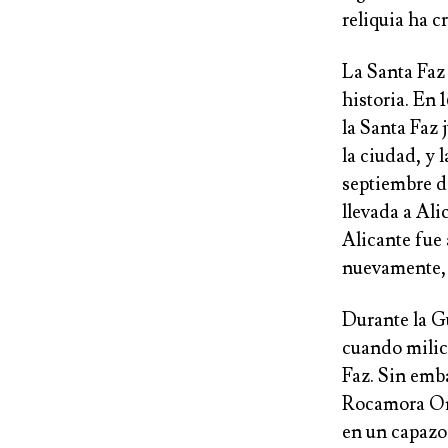
reliquia ha c
La Santa Faz
historia. En 
la Santa Faz 
la ciudad, y
septiembre de
llevada a Ali
Alicante fue 
nuevamente, 
Durante la Gu
cuando milici
Faz. Sin emb
Rocamora Ont
en un capazo 