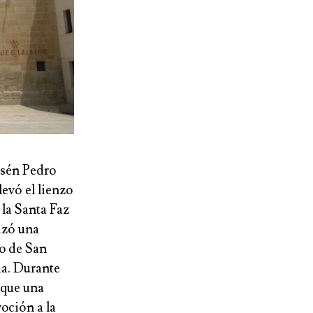
osén Pedro
evó el lienzo
 la Santa Faz
izó una
lo de San
ia. Durante
 que una
oción a la