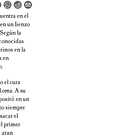
uentra en el
 en un lienzo
 Según la
econocidas
rinos en la
n en
o.
o el cura
 Roma. A su
epositó en un
nzo siempre
sacar el
el primer
e gran