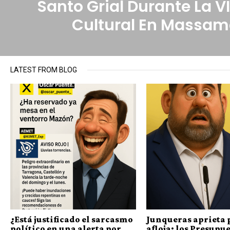
Santo Grial Durante La V
Cultural En Massam
LATEST FROM BLOG
¿Está justificado el sarcasmo
Junqueras aprieta 
político en una alerta por
afloja: los Presupue