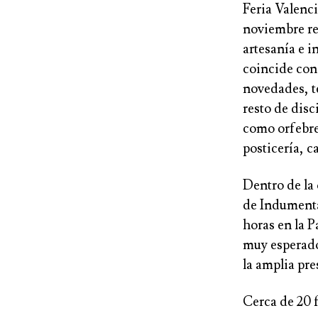
Feria Valenc
noviembre
r
artesanía e i
coincide con
novedades, t
resto de disc
como
orfebr
posticería
,
c
Dentro de la
de Indument
horas
en la P
muy esperado 
la amplia pre
Cerca de 20 f