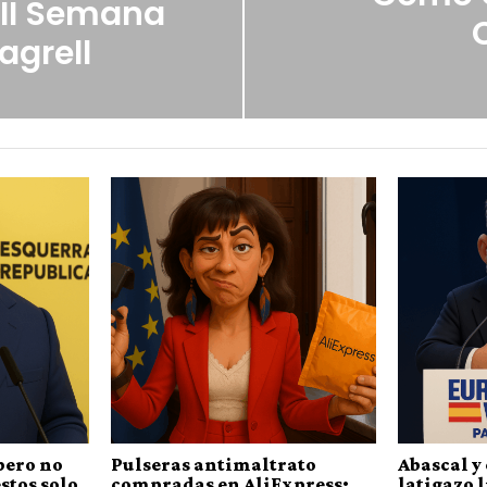
III Semana
agrell
pero no
Pulseras antimaltrato
Abascal y 
stos solo
compradas en AliExpress:
latigazo 