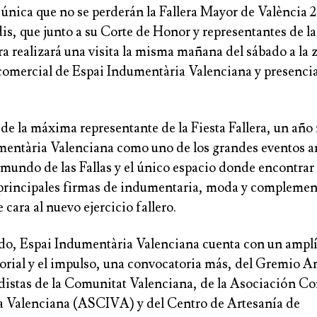
única que no se perderán
la Fallera Mayor de València 
dis
, que junto a su
Corte de Honor
y representantes de l
ra
realizará una visita la misma mañana del sábado a la 
 comercial de Espai Indumentària Valenciana y presencia
de la máxima representante de la Fiesta Fallera, un año
mentària Valenciana como uno de los grandes eventos an
l mundo de las Fallas y el único espacio donde encontra
s principales firmas de indumentaria, moda y complemen
 cara al nuevo ejercicio fallero.
ido, Espai Indumentària Valenciana cuenta con un ampl
orial y el impulso, una convocatoria más, del
Gremio Ar
distas de la Comunitat Valenciana
, de la
Asociación Co
a Valenciana (ASCIVA) y
del
Centro de Artesanía de