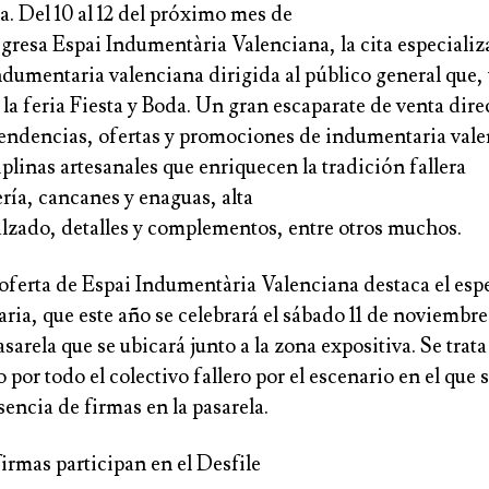
ia. Del
10 al 12 del próximo mes de
egresa
Espai
Indumentària Valenciana
, la cita especiali
ndumentaria valenciana dirigida al público general que,
la feria
Fiesta y Boda
. Un gran escaparate de venta dire
endencias, ofertas y promociones de
indumentaria vale
iplinas artesanales que enriquecen la tradición fallera
ería
,
cancanes
y
enaguas
,
alta
alzado
,
detalles
y
complementos
, entre otros muchos.
 oferta de Espai Indumentària Valenciana destaca el es
aria
, que este año se celebrará el sábado
11 de noviembre
asarela que se ubicará junto a la zona expositiva. Se trata
por todo el colectivo fallero por el escenario en el que s
sencia de firmas en la pasarela.
irmas participan en el Desfile