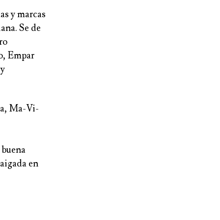
mas y marcas
iana
. Se de
ro
o
,
Empar
 y
ia
,
Ma-Vi-
a buena
raigada en