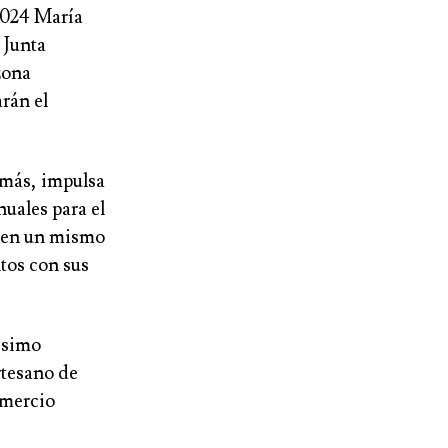
2024
María
a
Junta
zona
rán el
 más, impulsa
uales para el
r en un mismo
tos con sus
ísimo
tesano de
mercio