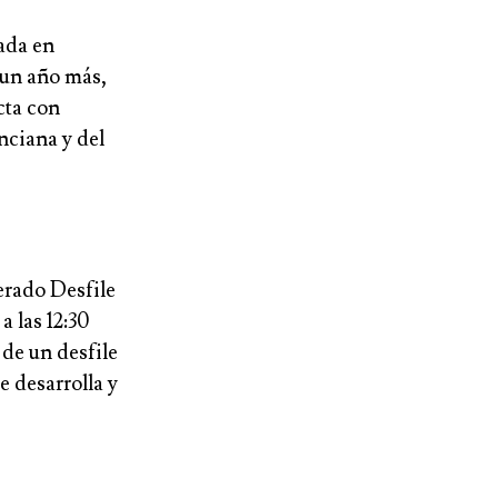
zada en
un año más,
cta con
nciana
y del
perado
Desfile
a las
12:30
 de un desfile
e desarrolla y