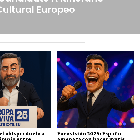
Cultural Europeo
el obispo: duelo a
Eurovisión 2026: España
limpio entre
amenaza con hacer mutis