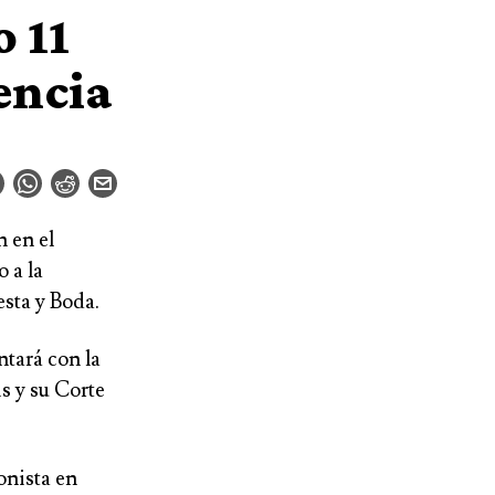
o 11
encia
 en el
 a la
esta y Boda.
ntará con la
s y su Corte
onista en