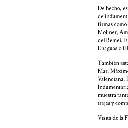
De hecho, est
de indumenta
firmas como
Moliner
,
Amp
del Remei
,
E
Enaguas
o
Il
También está
Mar
,
Máximo
Valenciana
,
Indumentari
muestra tant
trajes y com
Visita de la 