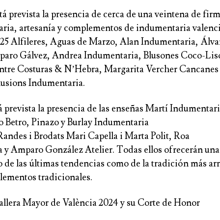
á prevista la presencia de cerca de una veintena de fir
ria, artesanía y complementos de
indumentaria valenc
25 Alfileres, Aguas de Marzo
,
Alan Indumentaria
,
Álva
aro Gálvez
,
Andrea Indumentaria
,
Blusones Coco-Lis
ntre Costuras & N’Hebra,
Margarita Vercher Cancanes
·lusions
Indumentaria.
 prevista la presencia de las enseñas
Martí Indumentar
 Betro
,
Pinazo y Burlay Indumentaria
Randes
i Brodats Mari Capella i Marta Polit
,
Roa
a
y
Amparo González Atelier
. Todas ellos ofrecerán un
o de las últimas tendencias como de la tradición más ar
plementos tradicionales.
Fallera Mayor de València 2024 y su Corte de Honor