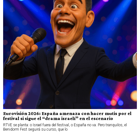
Eurovisión 2026: España amenaza con hacer mutis por el
festival si sigue el “drama israelí” en el escenario
RTVE se planta: o Israel fuera del festival, o España no va. Pero tranquilos, el
Benidorm Fest seguirá su curso, que lo