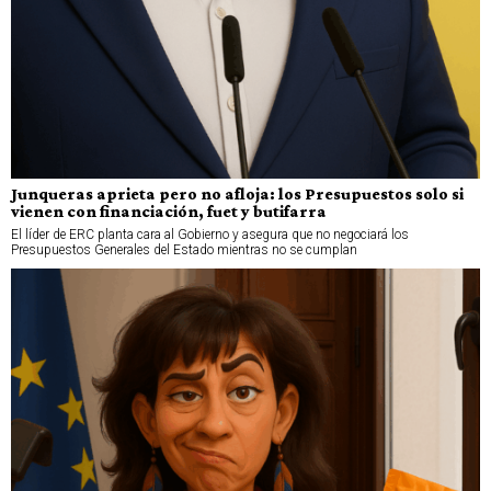
Junqueras aprieta pero no afloja: los Presupuestos solo si
vienen con financiación, fuet y butifarra
El líder de ERC planta cara al Gobierno y asegura que no negociará los
Presupuestos Generales del Estado mientras no se cumplan