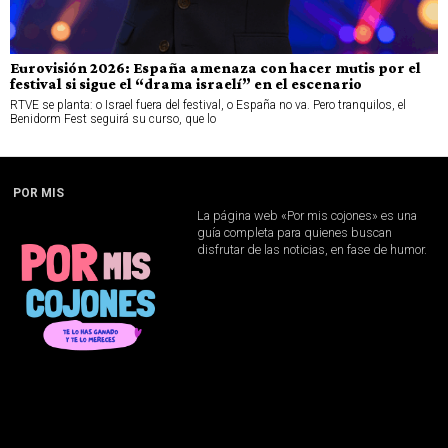
Eurovisión 2026: España amenaza con hacer mutis por el
festival si sigue el “drama israelí” en el escenario
RTVE se planta: o Israel fuera del festival, o España no va. Pero tranquilos, el
Benidorm Fest seguirá su curso, que lo
POR MIS
La página web «Por mis cojones» es una
guía completa para quienes buscan
disfrutar de las noticias, en fase de humor.