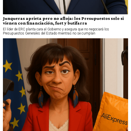
Junqueras aprieta pero no afloja: los Presupuestos solo si
vienen con financiación, fuet y butifarra
El líder de ERC planta cara al Gobierno y asegura que no negociará los
Presupuestos Generales del Estado mientras no se cumplan