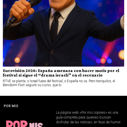
Eurovisión 2026: España amenaza con hacer mutis por el
festival si sigue el “drama israelí” en el escenario
RTVE se planta: o Israel fuera del festival, o España no va. Pero tranquilos, el
Benidorm Fest seguirá su curso, que lo
POR MIS
La página web «Por mis cojones» es una
guía completa para quienes buscan
disfrutar de las noticias, en fase de humor.