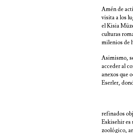
Amén de act
visita a los 
el Kisia Müz
culturas roma
milenios de h
Asimismo, se
acceder al co
anexos que oc
Eserler, don
refinados obj
Eskisehir es 
zoológico, a