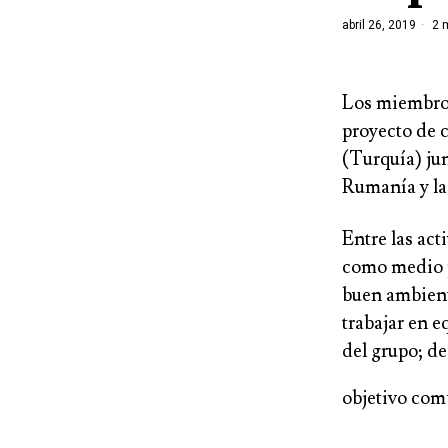
abril 26, 2019
2 m
Los miembros
proyecto de 
(Turquía) ju
Rumanía y la
Entre las act
como medio pa
buen ambiente
trabajar en eq
del grupo; de
objetivo comu