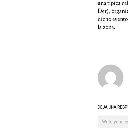
una típica c
Der), organiz
dicho evento,
la zona.
DEJA UNA RES