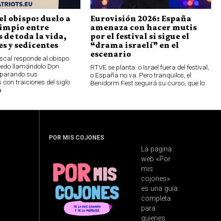
el obispo: duelo a
Eurovisión 2026: España
limpio entre
amenaza con hacer mutis
 de toda la vida,
por el festival si sigue el
s y sedicentes
“drama israelí” en el
escenario
scal responde al obispo
oledo llamándolo Don
RTVE se planta: o Israel fuera del festival,
parando sus
o España no va. Pero tranquilos, el
 con traiciones del siglo
Benidorm Fest seguirá su curso, que lo
a
POR MIS COJONES
La página
web «Por
mis
cojones»
es una guía
completa
para
quienes