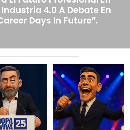
 Industria 4.0 A Debate En
areer Days In Future”.