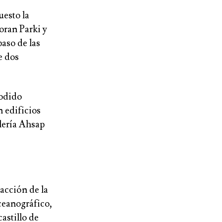
uesto la
oran Parki y
paso de las
e dos
podido
n edificios
lería Ahsap
acción de la
ceanográfico,
castillo de