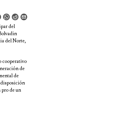
par del
Bolvadin
ia del Norte,
jo cooperativo
eneración de
amental de
 disposición
n pro de un