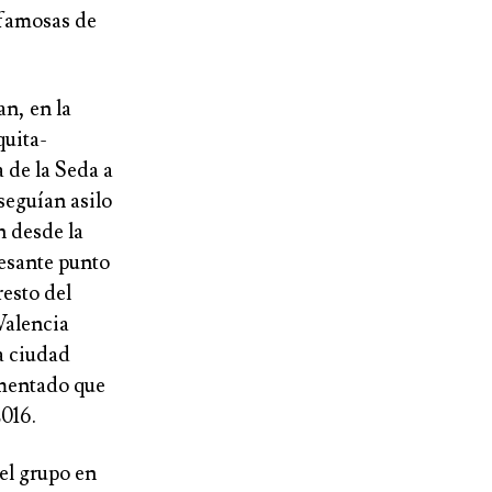
 famosas de
an, en la
quita-
a de la Seda a
eguían asilo
n desde la
resante punto
resto del
Valencia
la ciudad
omentado que
2016.
del grupo en