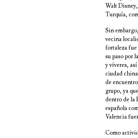
Walt Disney,
Turquía, com
Sin embargo, 
vecina locali
fortaleza fue
su paso por l
y víveres, a
ciudad china
de encuentro 
grupo, ya qu
dentro de la 
española com
Valencia fuer
Como activida