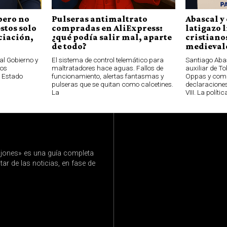
pero no
Pulseras antimaltrato
Abascal y 
stos solo
compradas en AliExpress:
latigazo 
ciación,
¿qué podía salir mal, aparte
cristianos
de todo?
medievale
al Gobierno y
El sistema de control telemático para
Santiago Aba
los
maltratadores hace aguas. Fallos de
auxiliar de T
l Estado
funcionamiento, alertas fantasmas y
Oppas y com
pulseras que se quitan como calcetines.
declaraciones
La
VIII. La polític
jones» es una guía completa
ar de las noticias, en fase de