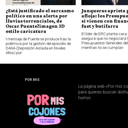
¿Está justificado el sarcasmo
Junqueras aprieta 
político en una alerta por
afloja: los Presupue
lluvias torrenciales, de
si vienen con finan
Oscar Puente?imagen 3D
fuet y butifarra
estilo caricatura
El líder de ERC planta cara 
asegura que no negociará 
l mensaje de Puente se produce tras la
Presupuestos Generales de
polémica por la gestión del episodio de
mientras no se cumplan
DANA (Depresión Aislada en Niveles
Altos) por
POR MIS
La página web «Por mis co
para quienes buscan disfrut
humor.