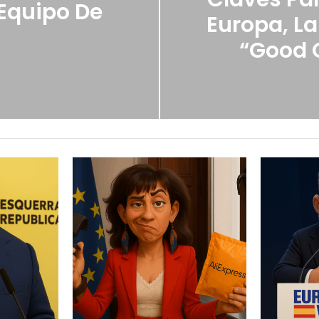
 Equipo De
Europa, La
“Good C