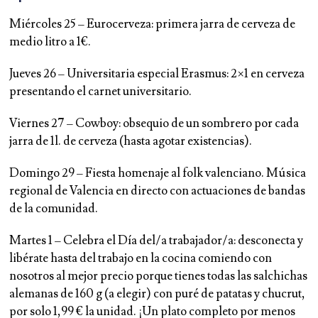
Miércoles 25
–
Eurocerveza
: primera jarra de cerveza de
medio litro a 1€.
Jueves 26
–
Universitaria especial Erasmus
: 2×1 en cerveza
presentando el carnet universitario.
Viernes 27
–
Cowboy
: obsequio de un sombrero por cada
jarra de 1l. de cerveza (hasta agotar existencias).
Domingo 29
–
Fiesta homenaje al folk valenciano
. Música
regional de Valencia en directo con actuaciones de bandas
de la comunidad.
Martes 1
– Celebra el
Día del/a trabajador/a
: desconecta y
libérate hasta del trabajo en la cocina comiendo con
nosotros al mejor precio porque tienes todas las salchichas
alemanas de 160 g (a elegir) con puré de patatas y chucrut,
por solo 1,99 € la unidad. ¡Un plato completo por menos