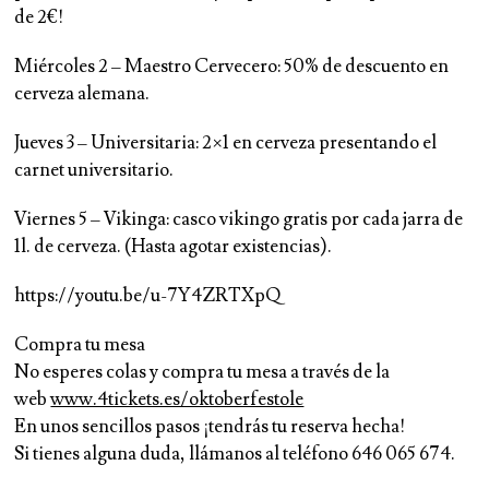
de 2€!
Miércoles 2
–
Maestro Cervecero
: 50% de descuento en
cerveza alemana.
Jueves 3
–
Universitaria
: 2×1 en cerveza presentando el
carnet universitario.
Viernes 5
–
Vikinga
: casco vikingo gratis por cada jarra de
1l. de cerveza. (Hasta agotar existencias).
https://youtu.be/u-7Y4ZRTXpQ
Compra tu mesa
No esperes colas y compra tu mesa a través de la
web
www.4tickets.es/oktoberfestole
En unos sencillos pasos ¡tendrás tu reserva hecha!
Si tienes alguna duda, llámanos al teléfono 646 065 674.