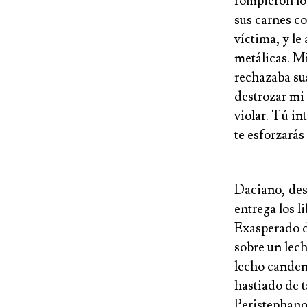
rompieron lo
sus carnes co
víctima, y le
metálicas. Mi
rechazaba sus
destrozar mi 
violar. Tú in
te esforzarás
Daciano, desc
entrega los l
Exasperado d
sobre un lech
lecho canden
hastiado de t
Peristephano