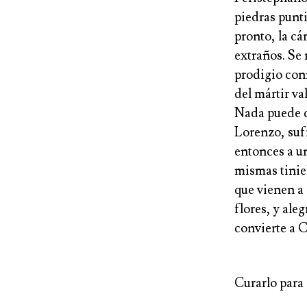
piedras punti
pronto, la cá
extraños. Se 
prodigio conm
del mártir va
Nada puede q
Lorenzo, sufr
entonces a un
mismas tinie
que vienen a 
flores, y ale
convierte a C
Curarlo para