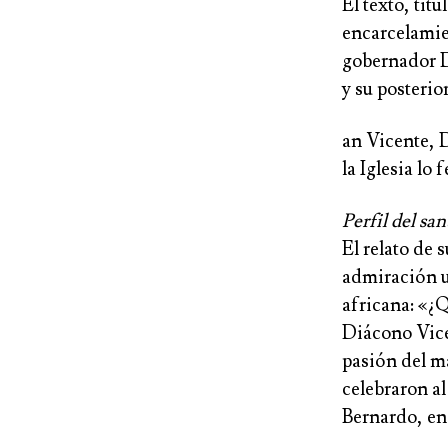
El texto, tit
encarcelamien
gobernador D
y su posterior
an Vicente, 
la Iglesia lo 
Perfil del san
El relato de s
admiración u
africana: «¿Q
Diácono Vice
pasión del m
celebraron al
Bernardo, en 