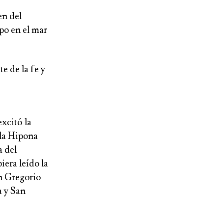
en del
po en el mar
e de la fe y
excitó la
 la Hipona
a del
era leído la
n Gregorio
a y San