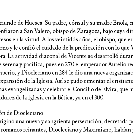
oriundo de Huesca. Su padre, cónsul y su madre Enola, n
onfiaron a San Valero, obispo de Zaragoza, bajo cuya di
esos en la virtud. A los veintidós años, el obispo, que e
cono y le confió el cuidado de la predicación con lo que
ra. La actividad diaconal de Vicente se desarrolló dura
 serena y pacífica, pues en 270 el emperador Aurelio res
mperio, y Diocleciano en 284 le dio una nueva organiza
expansión de la Iglesia. Así se pudo cimentar el cristian
ás evangelizadas y celebrar el Concilio de Elvira, que 
durez de la Iglesia en la Bética, ya en el 300.
ón de Diocleciano
riginó una nueva y sangrienta persecución, decretada po
romanos reinantes, Diocleciano y Maximiano, habían 