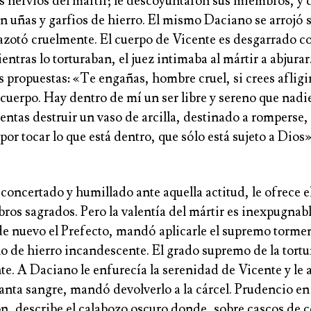
s nervios del mártir; le descoyuntaron sus miembros, y
n uñas y garfios de hierro. El mismo Daciano se arrojó s
 azotó cruelmente. El cuerpo de Vicente es desgarrado c
entras lo torturaban, el juez intimaba al mártir a abjurar
 propuestas: «Te engañas, hombre cruel, si crees afligi
cuerpo. Hay dentro de mí un ser libre y sereno que nadi
tentas destruir un vaso de arcilla, destinado a romperse
 por tocar lo que está dentro, que sólo está sujeto a Dios»
oncertado y humillado ante aquella actitud, le ofrece el
ibros sagrados. Pero la valentía del mártir es inexpugnabl
e nuevo el Prefecto, mandó aplicarle el supremo tormen
o de hierro incandescente. El grado supremo de la tortur
te. A Daciano le enfurecía la serenidad de Vicente y le
anta sangre, mandó devolverlo a la cárcel. Prudencio en
n, describe el calabozo oscuro donde, sobre cascos de 