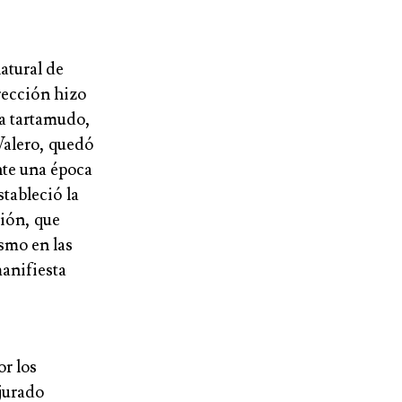
atural de
rección hizo
ra tartamudo,
 Valero, quedó
nte una época
tableció la
ción, que
ismo en las
manifiesta
r los
jurado