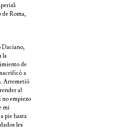
perial:
no de Roma,
to Daciano,
 la
limiento de
sacrificó a
a. Arremetió
render al
Si no empiezo
e mi
a pie hasta
ldados les