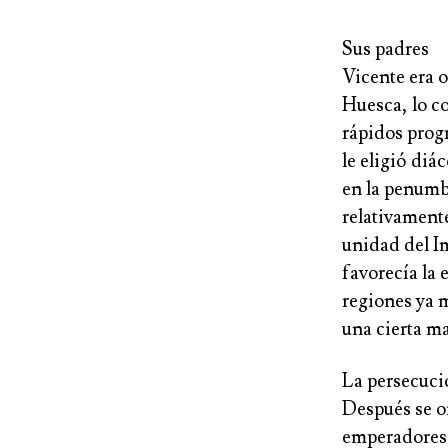
Sus padres
Vicente era 
Huesca, lo c
rápidos progr
le eligió diá
en la penumb
relativamente
unidad del I
favorecía la 
regiones ya m
una cierta ma
La persecuci
Después se o
emperadores 