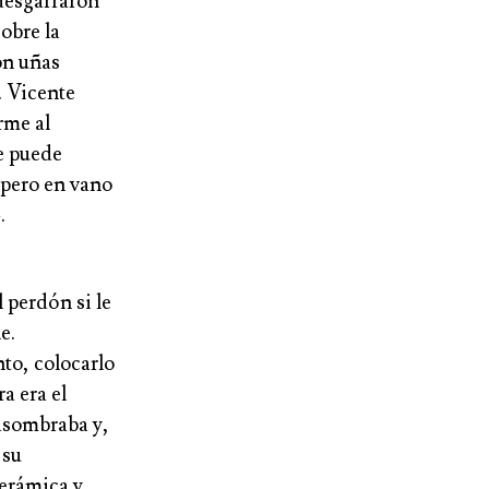
 desgarraron
obre la
on uñas
. Vicente
rme al
e puede
, pero en vano
.
 perdón si le
e.
to, colocarlo
a era el
 asombraba y,
 su
cerámica y