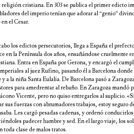
 religión cristiana. En 303 se publica el primer edicto im
bladores del imperio tenían que adorar al “genio” divi
en el Cesar.
 cabo los edictos persecutorios, llega a España el prefec
e en la Península dos años, ensañándose cruelmente en
istiana. Entra en España por Gerona, y encargó el cump
imperiales al juez Rufino, pasando él a Barcelona donde 
 y a la niña Santa Eulalia. De Barcelona pasó a Zaragoz
astores para amedrentar al rebaño. En Zaragoza mandó p
iácono Vicente, pero no quiso entregarlos al suplicio. «
ar sus fuerzas con abrumadores trabajos, estoy seguro d
nsaba. Les cargó pesadas cadenas, y ordenó conducirlos 
iéndoles padecer hambre y sed. En el largo viaje, los so
n toda clase de malos tratos.