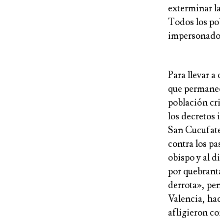
exterminar la
Todos los po
impersonado 
Para llevar a
que permanec
población cr
los decretos 
San Cucufate
contra los p
obispo y al d
por quebrant
derrota», pe
Valencia, hac
afligieron co