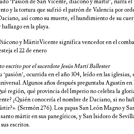
ulado ‘Pasión de San Vicente, diácono y mártir’, narra el
to y la tortura que sufrió el patrón de Valencia por ord
aciano, así como su muerte, el hundimiento de su cuer
 hallazgo en la playa.
Diácono y MártirVicente significa vencedor en el combat
festeja el 22 de enero
to escrito por el sacerdote Jesús Martí Ballester
u ‘pasión’, ocurrida en el año 304, leído en las iglesias, 
niversal. Algunos años después preguntaba Agustín en
ué región, qué provincia del Imperio no celebra la glori
nte? ¿Quién conocería el nombre de Daciano, si no hubi
ártir?». (Sermón 276). Los papas San León Magno y Sa
 santo mártir en sus panegíricos, y San Isidoro de Sevill
sus escritos.