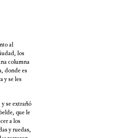
nto al
iudad, los
 una columna
a, donde es
a y se les
 y se extrañó
belde, que le
cer a los
das y ruedas,