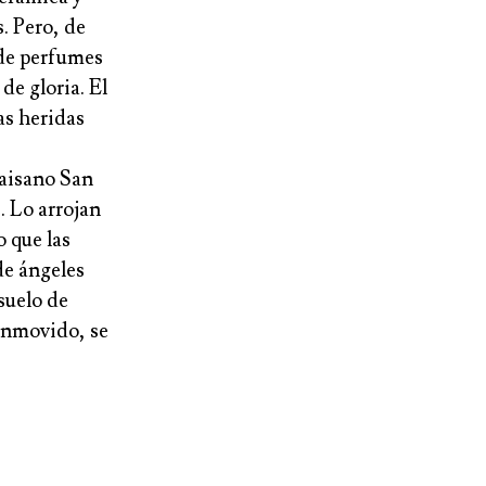
. Pero, de
e de perfumes
de gloria. El
as heridas
paisano San
. Lo arrojan
o que las
de ángeles
 suelo de
conmovido, se