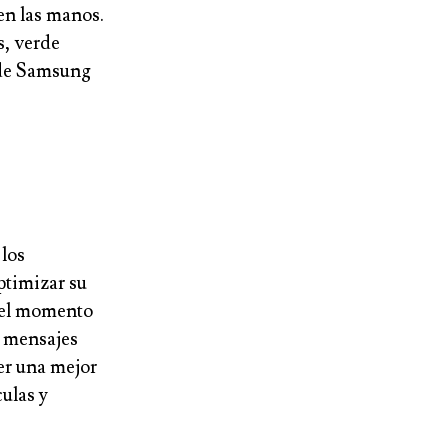
en las manos.
s, verde
 de Samsung
 los
ptimizar su
n el momento
r mensajes
ner una mejor
culas y