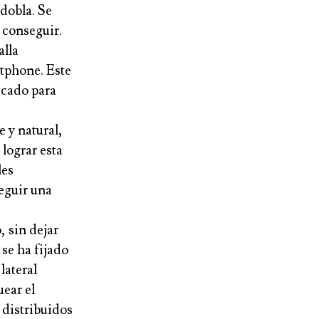
 dobla. Se
 conseguir.
alla
tphone. Este
icado para
 y natural,
 lograr esta
les
eguir una
, sin dejar
se ha fijado
 lateral
uear el
 distribuidos