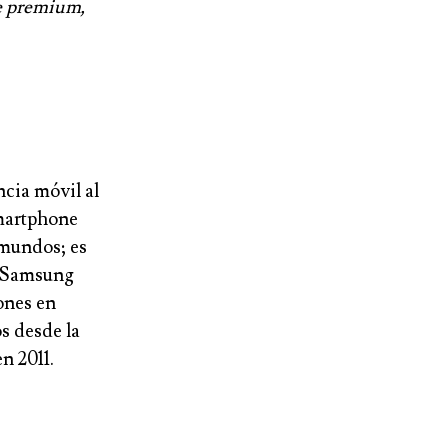
le premium,
cia móvil al
smartphone
 mundos; es
e Samsung
ones en
os desde la
n 2011.