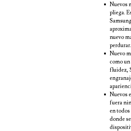
Nuevos ma
pliega. E
Samsung 
aproxima
nuevo ma
perdurar
Nuevo me
como un l
fluidez,
engranaj
aparienci
Nuevos e
fuera ni
en todos 
donde se 
disposit