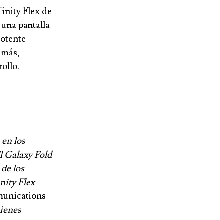
finity Flex de
 una pantalla
potente
o más,
ollo.
 en los
l Galaxy Fold
de los
inity Flex
munications
ienes