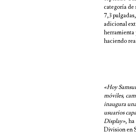
categoría de 
7,3 pulgadas
adicional ex
herramienta p
haciendo real
«Hoy Samsung
móviles, cam
inaugura una
usuarios capa
Display»
, h
Division en 