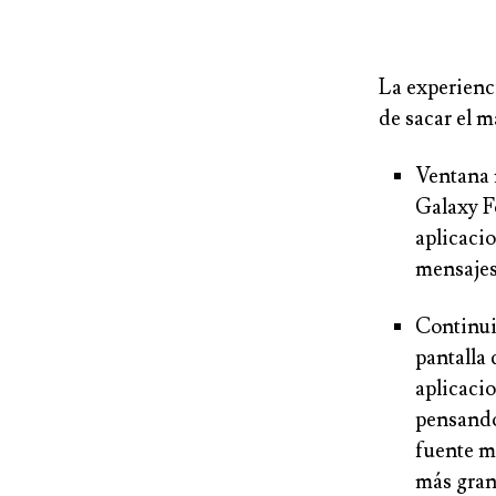
La experienc
de sacar el 
Ventana 
Galaxy Fo
aplicacio
mensajes 
Continui
pantalla 
aplicaci
pensando
fuente má
más gran