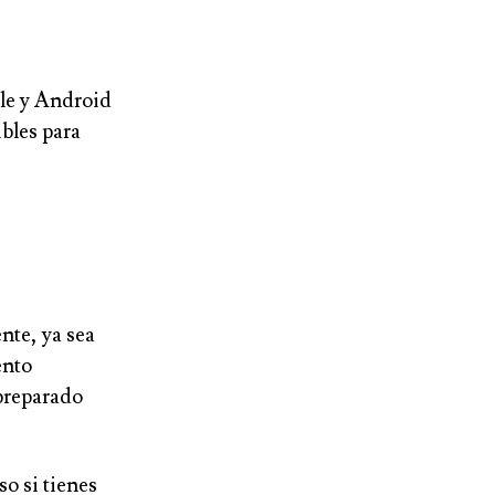
le y Android
ibles para
nte, ya sea
ento
preparado
o si tienes