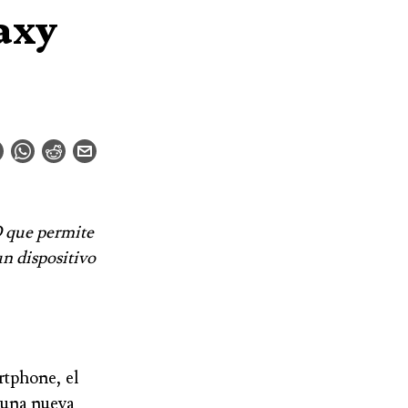
axy
 que permite
un dispositivo
rtphone, el
 una nueva