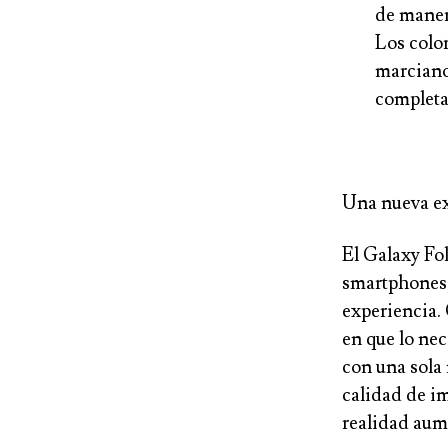
de maner
Los colo
marciano 
completa
Una nueva e
El Galaxy Fo
smartphones,
experiencia. 
en que lo nec
con una sola 
calidad de im
realidad aume