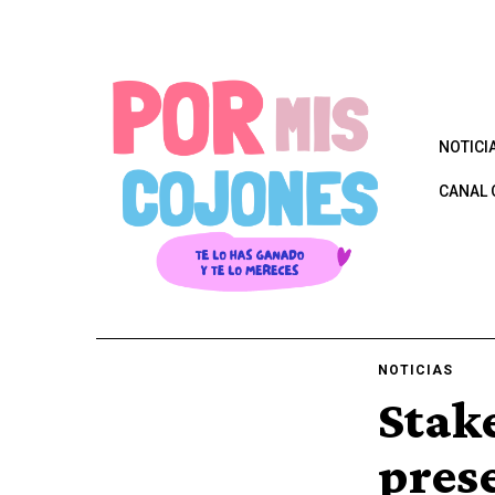
NOTICI
CANAL 
NOTICIAS
Stak
pres