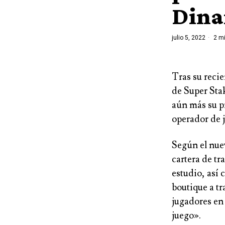
Dina
julio 5, 2022
2 mi
Tras su reci
de Super Stak
aún más su p
operador de 
Según el nue
cartera de t
estudio, así 
boutique a t
jugadores en
juego».