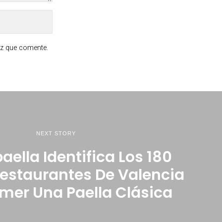
ez que comente.
NEXT STORY
aella Identifica Los 180
estaurantes De Valencia
mer Una Paella Clásica