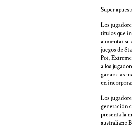
Super apuest
Los jugadore
títulos que i
aumentar su 
juegos de St
Pot, Extreme
a los jugado
ganancias má
en incorporar
Los jugadore
generación 
presenta la m
australiano