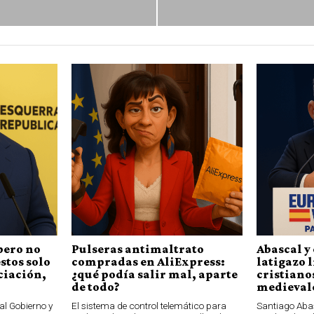
pero no
Pulseras antimaltrato
Abascal y 
stos solo
compradas en AliExpress:
latigazo 
ciación,
¿qué podía salir mal, aparte
cristianos
de todo?
medievale
al Gobierno y
El sistema de control telemático para
Santiago Aba