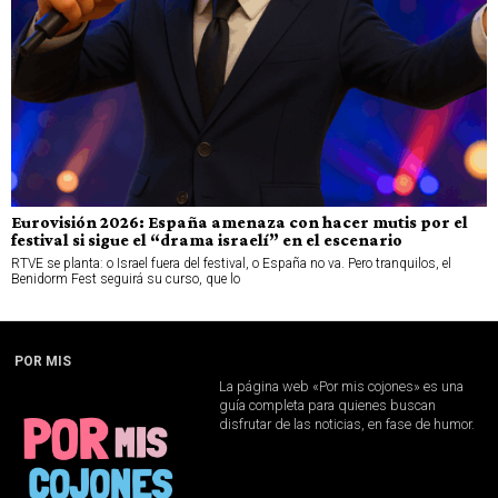
Eurovisión 2026: España amenaza con hacer mutis por el
festival si sigue el “drama israelí” en el escenario
RTVE se planta: o Israel fuera del festival, o España no va. Pero tranquilos, el
Benidorm Fest seguirá su curso, que lo
POR MIS
La página web «Por mis cojones» es una
guía completa para quienes buscan
disfrutar de las noticias, en fase de humor.