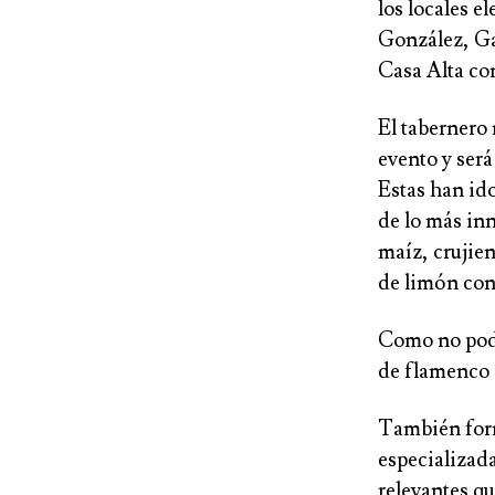
los locales e
González,
Ga
Casa Alta
con
El tabernero
evento y será
Estas han ido
de lo más inn
maíz, crujien
de limón con
Como no podí
de
flamenco
También form
especializada
relevantes qu