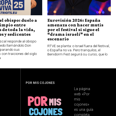
el obispo: duelo a
Eurovisión 2026: España
limpio entre
amenaza con hacer mutis
 de toda la vida,
por el festival si sigue el
s y sedicentes
“drama israelí” en el
escenario
scal responde al obispo
oledo llamándolo Don
RTVE se planta: o Israel fuera del festival,
parando sus
o España no va. Pero tranquilos, el
 con traiciones del siglo
Benidorm Fest seguirá su curso, que lo
a
POR MIS COJONES
La página
web «Por
mis
cojones»
es una guía
completa