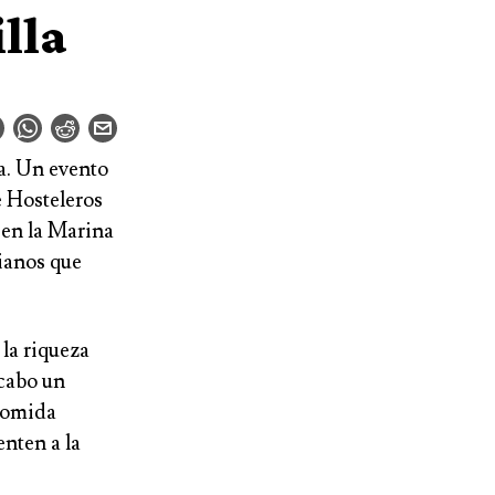
lla
a
. Un evento
e Hosteleros
 en la Marina
ianos que
 la
riqueza
 cabo un
 comida
enten a la