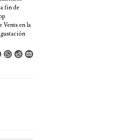
a fin de
op
e Vents en la
egustación