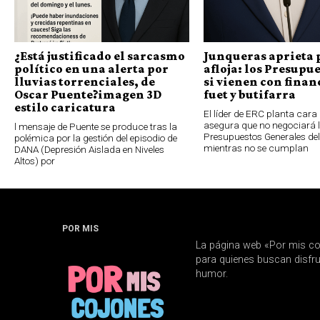
¿Está justificado el sarcasmo
Junqueras aprieta 
político en una alerta por
afloja: los Presupue
lluvias torrenciales, de
si vienen con finan
Oscar Puente?imagen 3D
fuet y butifarra
estilo caricatura
El líder de ERC planta cara 
asegura que no negociará 
l mensaje de Puente se produce tras la
Presupuestos Generales de
polémica por la gestión del episodio de
mientras no se cumplan
DANA (Depresión Aislada en Niveles
Altos) por
POR MIS
La página web «Por mis co
para quienes buscan disfrut
humor.