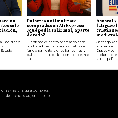
pero no
Pulseras antimaltrato
Abascal y 
stos solo
compradas en AliExpress:
latigazo 
ciación,
¿qué podía salir mal, aparte
cristianos
de todo?
medievale
al Gobierno y
El sistema de control telemático para
Santiago Aba
los
maltratadores hace aguas. Fallos de
auxiliar de T
l Estado
funcionamiento, alertas fantasmas y
Oppas y com
pulseras que se quitan como calcetines.
declaraciones
La
VIII. La polític
jones» es una guía completa
ar de las noticias, en fase de