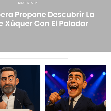
NEXT STORY
bera Propone Descubrir La
e Xúquer Con El Paladar