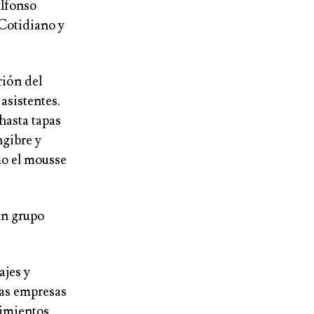
Alfonso
Cotidiano y
rión del
 asistentes.
hasta tapas
ngibre y
mo el mousse
un grupo
ajes y
ras empresas
cimientos