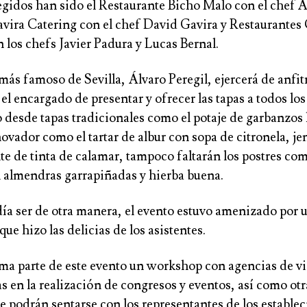
legidos han sido el
Restaurante Bicho Malo
con el chef 
vira Catering
con el chef David Gavira y
Restaurantes 
 los chefs Javier Padura y Lucas Bernal.
 más famoso de Sevilla,
Álvaro Peregil
, ejercerá de anfit
 el encargado de presentar y ofrecer las tapas a todos los
 desde tapas tradicionales como el potaje de garbanzos 
ovador como el tartar de albur con sopa de citronela, je
te de tinta de calamar, tampoco faltarán los postres co
 almendras garrapiñadas y hierba buena.
a ser de otra manera, el evento estuvo amenizado por 
que hizo las delicias de los asistentes.
a parte de este evento un
workshop
con
agencias de vi
s en la realización de congresos y eventos
, así como ot
e podrán sentarse con los representantes de los estable