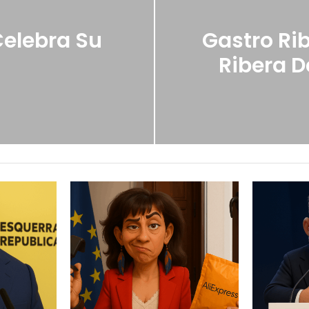
Celebra Su
Gastro Ri
Ribera D