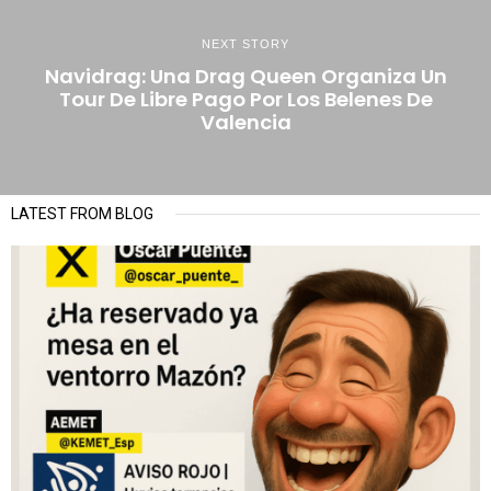
NEXT STORY
Navidrag: Una Drag Queen Organiza Un
Tour De Libre Pago Por Los Belenes De
Valencia
LATEST FROM BLOG