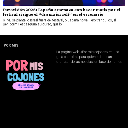
Eurovisión 2026: España amenaza con hacer mutis por el
festival si sigue el “drama israelí” en el escenario
RTVE se planta: o Israel fuera del festival, o España no va. Pero tranquilos, el
Benidorm Fest seguirá su curso, que lo
POR MIS
La página web «Por mis cojones» es una
guía completa para quienes buscan
disfrutar de las noticias, en fase de humor.