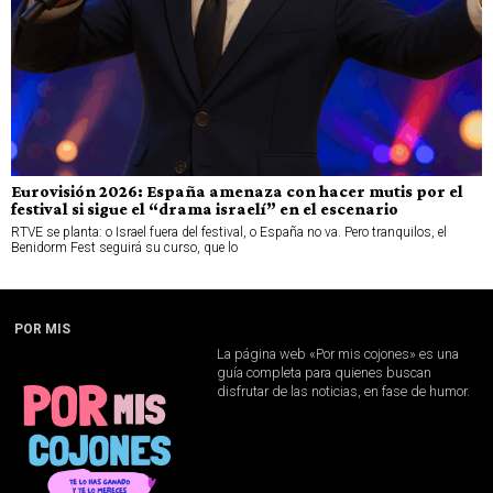
Eurovisión 2026: España amenaza con hacer mutis por el
festival si sigue el “drama israelí” en el escenario
RTVE se planta: o Israel fuera del festival, o España no va. Pero tranquilos, el
Benidorm Fest seguirá su curso, que lo
POR MIS
La página web «Por mis cojones» es una
guía completa para quienes buscan
disfrutar de las noticias, en fase de humor.