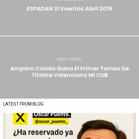
ESPADAN 31 Eventos Abril 2019
NEXT STORY
Amparo Cosido Gana El Primer Torneo De
Titaina Valenciana MI CUB
LATEST FROM BLOG