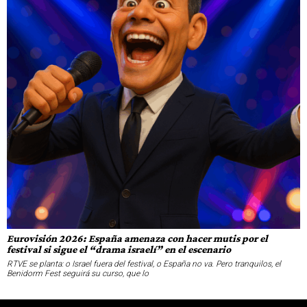
Eurovisión 2026: España amenaza con hacer mutis por el
festival si sigue el “drama israelí” en el escenario
RTVE se planta: o Israel fuera del festival, o España no va. Pero tranquilos, el
Benidorm Fest seguirá su curso, que lo