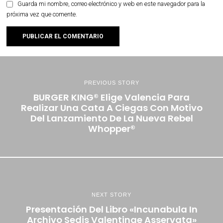
Guarda mi nombre, correo electrónico y web en este navegador para la
próxima vez que comente.
PREVIOUS STORY
BURGER KING® Elige Valencia Para
Realizar Una Cata A Ciegas Con Motivo
Del Lanzamiento De La Nueva Rebel
Whopper®
NEXT STORY
Presentación Del Libro «Incunabula In
Archivo Sedis Valentinae Asservata»