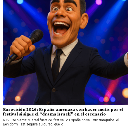
Eurovisión 2026: España amenaza con hacer mutis por el
festival si sigue el “drama israelí” en el escenario
RTVE se planta: o Israel fuera del festival, o España no va. Pero tranquilos, el
Benidorm Fest seguirá su curso, que lo