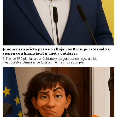
Junqueras aprieta pero no afloja: los Presupuestos solo si
vienen con financiación, fuet y butifarra
El líder de ERC planta cara al Gobierno y asegura que no negociará los
Presupuestos Generales del Estado mientras no se cumplan