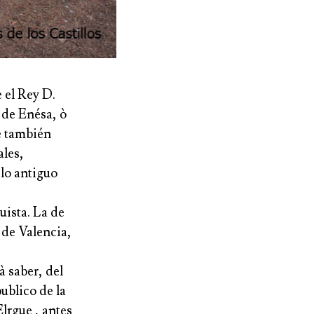
 el Rey D.
 de Enésa, ò
ce también
ales,
 lo antiguo
uista. La de
 de Valencia,
à saber, del
ublico de la
lrgue , antes