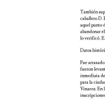
También supo 
caballero D.
aquel punto d
abandonar el 
lo verificó. E
Datos históri
Fue arrasado 
fueron levant
inmediata de
para la ciud
Vinaroz. En l
inscripciones