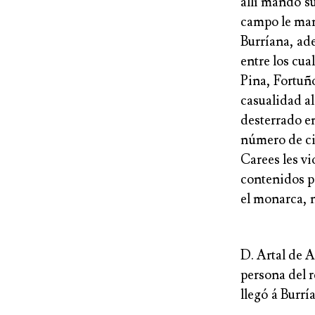
allí mandó su
campo le mani
Burríana, ade
entre los cu
Pina, Fortuño
casualidad a
desterrado en
número de ci
Carees les vi
contenidos p
el monarca, n
D. Artal de A
persona del 
llegó á Burrí