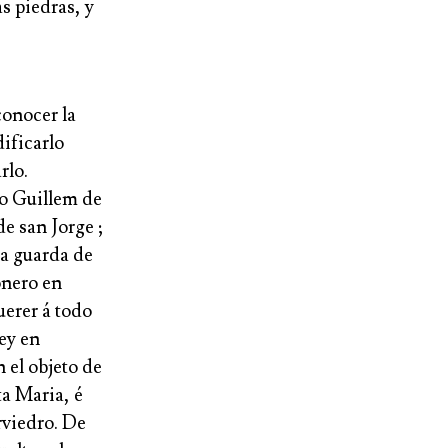
s piedras, y
conocer la
dificarlo
rlo.
do Guillem de
de san Jorge ;
la guarda de
onero en
uerer á todo
rey en
 el objeto de
ta Maria, é
rviedro. De