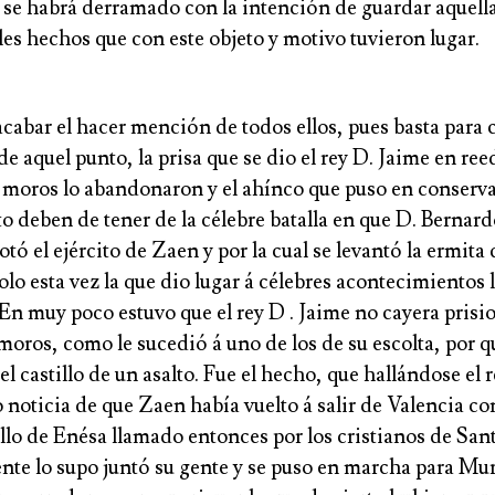
 se habrá derramado con la intención de guardar aquella
es hechos que con este objeto y motivo tuvieron lugar.
cabar el hacer mención de todos ellos, pues basta para 
e aquel punto, la prisa que se dio el rey D. Jaime en ree
s moros lo abandonaron y el ahínco que puso en conserva
 deben de tener de la célebre batalla en que D. Bernar
tó el ejército de Zaen y por la cual se levantó la ermita 
olo esta vez la que dio lugar á célebres acontecimientos 
 En muy poco estuvo que el rey D . Jaime no cayera prisi
moros, como le sucedió á uno de los de su escolta, por q
 el castillo de un asalto. Fue el hecho, que hallándose el 
 noticia de que Zaen había vuelto á salir de Valencia con
illo de Enésa llamado entonces por los cristianos de San
te lo supo juntó su gente y se puso en marcha para Mu