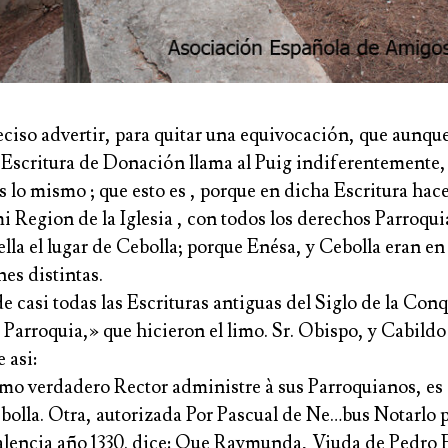
eciso advertir, para quitar una equivocación, que aunque
u Escritura de Donación llama al Puig indiferentemente,
s lo mismo ; que esto es , porque en dicha Escritura ha
 Region de la Iglesia , con todos los derechos Parroqui
lla el lugar de Cebolla; porque Enésa, y Cebolla eran en
es distintas.
e casi todas las Escrituras antiguas del Siglo de la Conq
Parroquia,» que hicieron el limo. Sr. Obispo, y Cabildo
 asi:
mo verdadero Rector administre à sus Parroquianos, es 
bolla. Otra, autorizada Por Pascual de Ne…bus Notarlo p
lencia año 1330. dice: Que Raymunda, Viuda de Pedro E