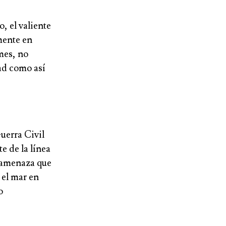
, el valiente
mente en
mes, no
dad como así
Guerra Civil
e de la línea
a amenaza que
 el mar en
o