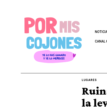
NOTICI
CANAL 
LUGARES
Ruina
la le