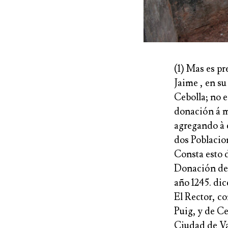
(1) Mas es pr
Jaime , en s
Cebolla; no e
donación á mi
agregando à e
dos Poblacion
Consta esto d
Donación de 
año 1245. dice
El Rector, co
Puig, y de Ce
Ciudad de Va