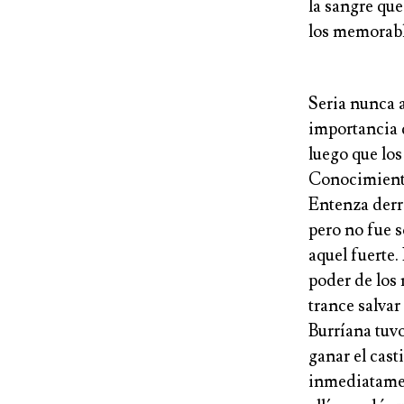
la sangre que
los memorabl
Seria nunca a
importancia d
luego que lo
Conocimiento
Entenza derro
pero no fue s
aquel fuerte.
poder de los 
trance salvar
Burríana tuvo
ganar el cast
inmediatamen