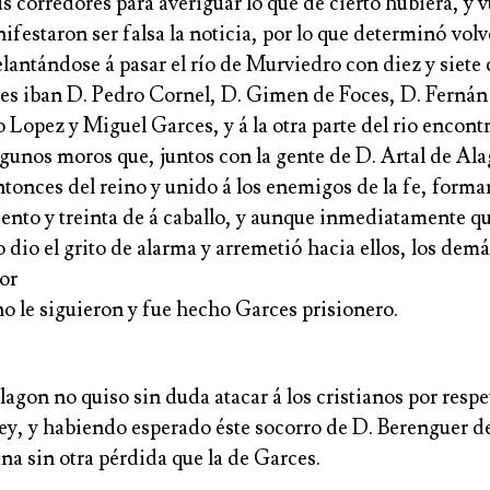
s corredores para averiguar lo que de cierto hubiera, y v
festaron ser falsa la noticia, por lo que determinó volv
lantándose á pasar el río de Murviedro con diez y siete 
ales iban D. Pedro Cornel, D. Gimen de Foces, D. Fernán
 Lopez y Miguel Garces, y á la otra parte del rio encont
lgunos moros que, juntos con la gente de D. Artal de Al
tonces del reino y unido á los enemigos de la fe, formar
ento y treinta de á caballo, y aunque inmediatamente q
o dio el grito de alarma y arremetió hacia ellos, los demá
or
o le siguieron y fue hecho Garces prisionero.
lagon no quiso sin duda atacar á los cristianos por respet
rey, y habiendo esperado éste socorro de D. Berenguer d
ana sin otra pérdida que la de Garces.