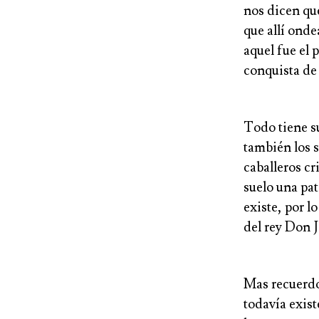
nos dicen que
que allí onde
aquel fue el 
conquista de
Todo tiene su
también los s
caballeros cr
suelo una pat
existe, por l
del rey Don 
Mas recuerdo
todavía exist