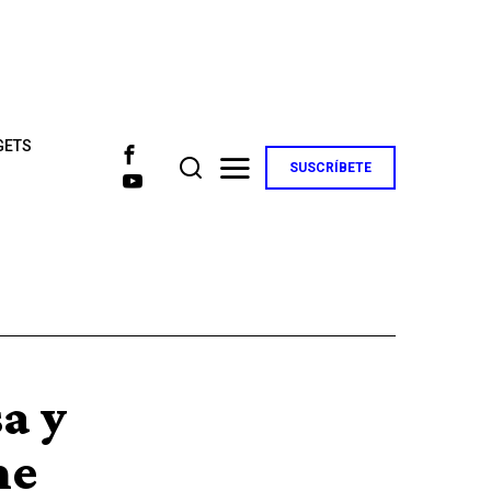
GETS
SUSCRÍBETE
a y
me