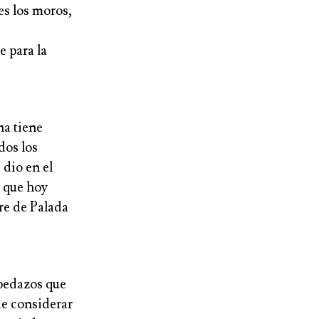
tes los moros,
e para la
na tiene
dos los
 dio en el
a que hoy
re de Palada
pedazos que
de considerar