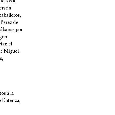
ueltos al
erse á
caballeros,
 Perez de
rábanse por
agon,
ían el
ue Miguel
s,
os á la
e Entenza,