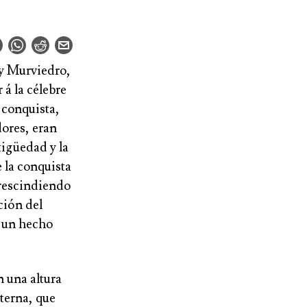
 y Murviedro,
 á la célebre
 conquista,
dores, eran
tigüedad y la
 la conquista
prescindiendo
ción del
a un hecho
n una altura
terna, que